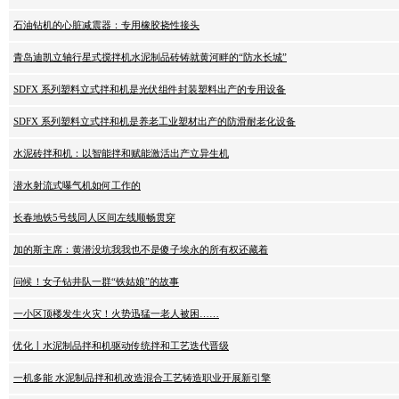
石油钻机的心脏减震器：专用橡胶挠性接头
青岛迪凯立轴行星式搅拌机水泥制品砖铸就黄河畔的“防水长城”
SDFX 系列塑料立式拌和机是光伏组件封装塑料出产的专用设备
SDFX 系列塑料立式拌和机是养老工业塑材出产的防滑耐老化设备
水泥砖拌和机：以智能拌和赋能激活出产立异生机
潜水射流式曝气机如何工作的
长春地铁5号线同人区间左线顺畅贯穿
加的斯主席：黄潜没坑我我也不是傻子埃永的所有权还藏着
问候！女子钻井队一群“铁姑娘”的故事
一小区顶楼发生火灾！火势迅猛一老人被困……
优化丨水泥制品拌和机驱动传统拌和工艺迭代晋级
一机多能 水泥制品拌和机改造混合工艺铸造职业开展新引擎