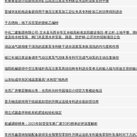
长春黄金设计院获得深井矿山高压注浆泵专利保证吊运时泵体坚持平衡
晋城华友机电设备获得用于液压注浆泵加工定位夹具专利使加工的功率得到进步
千古绝响：地下乐宫里的曾侯乙编钟
中化二建集团有限公司-文水县马西乡等五乡镇高标准农田建设项目-孝义村-土地平整、
道及给水栓安装、阀门井及泄水井安装、路面、防护林-公开对外招标项目公告
润达油气获得便于清洗的泥浆泵专利便于进步泥浆泵本体清洗的均匀度和作用
镇江长城注浆设备请求气动注浆泵气控体系专利可完成气动泵的主动往复操控
瑞阳机械获得中空注浆锚杆高压注浆泵悬挂结构专利进步泵单元的输入端与排放主管的输
山东钻成华东区域温度最高“水热型”地热井
光亮厂房整层整栋出售：光亮科兴科学园项目介绍官方售楼处电话
普天物流获得用于纸箱装卸货的升降运送线专利进步装卸货功率
用立式圆盘拌和机有机肥造粒轻松搞定
权威调研榜单：2025年卸货登车桥厂家TOP3榜单好评深度解析
常州市鑫普纳智能配备获得安全预警型零部件升降运送机专利避免零部件坠落时对下方的