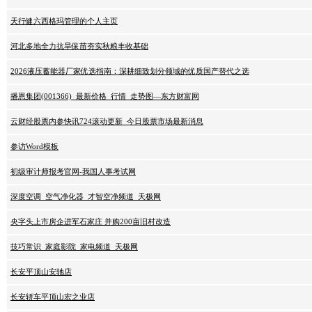
天行健六西格玛管理的个人主页
河北多地全力抗旱保苗夯实秋粮丰收基础
2026液压蓄能器厂家优选指南：深耕细致划分领域的优质国产替代之选
播恩集团(001366)_最新价格_行情_走势图—东方财富网
云财经股票内参快讯724滚动更新_今日股票市场最新消息
参访Word模板
初级审计师报考官网-我国人事考试网
深度空调_空气净化器_才智空净频道_天极网
央字头上市房企进军石家庄 并购200亩旧村改造
技巧常识_家庭影院_家电频道_天极网
长安平顶山安驰店
长安轿车平顶山宏之业店