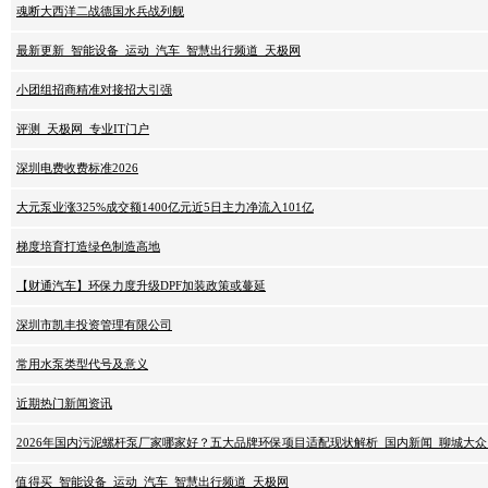
魂断大西洋二战德国水兵战列舰
最新更新_智能设备_运动_汽车_智慧出行频道_天极网
小团组招商精准对接招大引强
评测_天极网_专业IT门户
深圳电费收费标准2026
大元泵业涨325%成交额1400亿元近5日主力净流入101亿
梯度培育打造绿色制造高地
【财通汽车】环保力度升级DPF加装政策或蔓延
深圳市凯丰投资管理有限公司
常用水泵类型代号及意义
近期热门新闻资讯
2026年国内污泥螺杆泵厂家哪家好？五大品牌环保项目适配现状解析_国内新闻_聊城大众
值得买_智能设备_运动_汽车_智慧出行频道_天极网