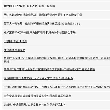
其他职业工业攻略_职业攻略_前瞻 - 前瞻网
网红爸妈泳池直播庆功盖板打开瞬间千万粉丝看到了水底泡发的我
美军大本营被炸！俄制炸弹现身现场防空体系反杀3架自家F-15？
格米莱携200万件销量闯关国产咖啡机龙头冲刺长期资金市场
天极网_专业IT门户
抽水蓄能发展简史
精达股份(600577)：铜陵精达特种电磁线股份有限公司向不特定对象发行可转换公司债券
更新）
2026年2月气体增压泵优质厂家哪家好？技术实测+口碑验证+选型避坑全解析
科达制作跌082%成交额512亿元今天主力净流入-186842万
中水科请求抽水蓄能电站水泵工况闭阀造压体系及办法专利处理现在水泵工况发动进程严
丰宁金龙获得破碎机皮带替换设备专利显着提高工作效率
管线机“全通量适配”究竟是技能打破仍是营销话术？