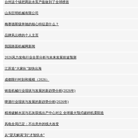
台州这个镇把两款水泵产值做到了全球榜首
山东巨明机械有限公司
梅赛德斯级奔驰的核心特征是什么？
品牌风云榜的个人主页
我国路面机械网新闻
2026风力发电行业全景分析与未来发展前途预测
江苏造“大家伙”加快出海
成都限行时刻和规模（2026）
铸造机械行业现状与发展的新趋势分析(2026年)
啤酒行业现状与发展的新趋势分析(2026年)
精准破解水泥与石灰双线出产中心对立 全球最大颚式破碎机溧阳造
风电全局已定：不出意外的线大改变
从“望天解渴”到“才智供水”