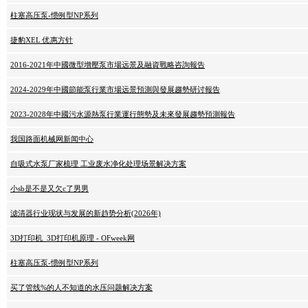
柱塞高压泵-惯例型NP系列
捷豹XEL 优惠方针
2016-2021年中國微型增壓泵市場远景及融資戰略咨詢報告
2024-2029年中國節能泵行業市場远景預測與發展趨勢研讨報告
2023-2028年中國污水源熱泵行業運行態勢及未來發展趨勢預測報告
我国路面机械网新闻中心
自吸式水泵厂家梳理 工业废水净化处理场景解决方案
小sb是不是又欠c了男男
滤清器行业现状与发展的新趋势分析(2026年)
3D打印机_3D打印机原理 - OFweek网
柱塞高压泵-惯例型NP系列
买了管线%的人不知道的水压问题解决方案