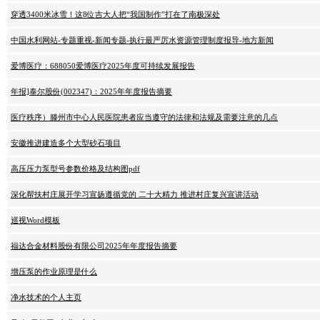
穿透3400米冰雪！这8位吉大人把“我国制作”打在了南极深处
中国水利网站-专题重视-新闻专题-执行最严厉水资源管理制度报导-地方新闻
爱博医疗：688050爱博医疗2025年度可持续发展报告
年报]泰尔股份(002347)：2025年年度报告摘要
医疗秩序）滕州市中心人民医院患者应当遵守的法律和法规及需要注意的几点
安徽推进建造多个大型砂石项目
高压压力泵型号参数价格及结构图pdf
深化帮扶村庄展开学习宣扬遵循党的 二十大精力 推进村庄复兴宣讲活动
巡视Word模板
福达合金材料股份有限公司2025年年度报告摘要
增压泵的作业原理是什么
净水技术的个人主页