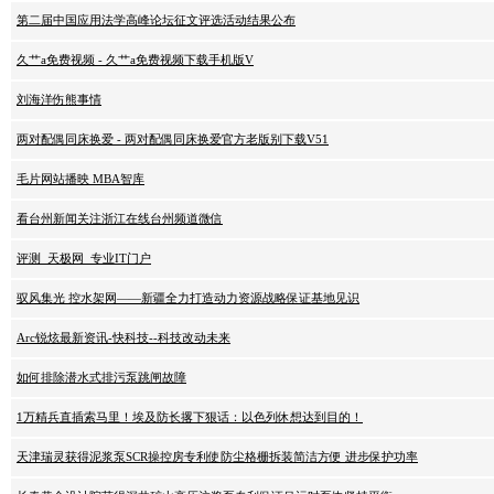
第二届中国应用法学高峰论坛征文评选活动结果公布
久艹a免费视频 - 久艹a免费视频下载手机版V
刘海洋伤熊事情
两对配偶同床换爱 - 两对配偶同床换爱官方老版别下载V51
毛片网站播映 MBA智库
看台州新闻关注浙江在线台州频道微信
评测_天极网_专业IT门户
驭风集光 控水架网——新疆全力打造动力资源战略保证基地见识
Arc锐炫最新资讯-快科技--科技改动未来
如何排除潜水式排污泵跳闸故障
1万精兵直插索马里！埃及防长撂下狠话：以色列休想达到目的！
天津瑞灵获得泥浆泵SCR操控房专利使防尘格栅拆装简洁方便 进步保护功率