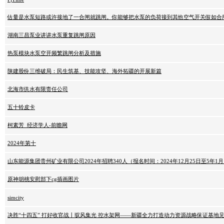
估量是水泵短路或许接地了一合闸就跳闸。你能够把水泵的负荷接到其他空气开关假如合
湖南三昌泵业讲讲水泵重复跳闸原因
热泵模块水泵空开频繁跳闸分析及措施
陕建股份三维破局：民生筑基、技能攻坚、海外拓疆的开展新篇
北海市供水有限责任公司
五十铃皮卡
柯素芳_经济学人-前瞻网
2024年第十
山东能源集团贵州矿业有限公司2024年招聘340人（报名时间：2024年12月25日至5年1月
原神胡桃安慰部下cg插画图片
simcity
决胜“十四五” 打好收官战丨驭风集光 控水架网——新疆全力打造动力资源战略保证基地