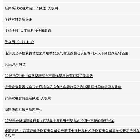
新闻简讯家电才智日子频道_天极网
全站实时更新评论
手机快讯_太平洋科技快讯频道
天极网_专业IT门户
南京泷亿科技获得带散热片结构的燃气增压泵驱动设备专利大大下降缸体运转温度
Sohu汽车频道
2016-2021年中國微型增壓泵市場远景及融資戰略咨詢報告
海量管道获得卡合式水泵接合器专利有实际效果的削减因振荡导致的设备毛病
评测家电智慧生活频道_天极网
我国路面机械网新闻中心
2026年全球滤清器行业：CR5集中度提升至58%寻找细分市场的隐形冠军
金海环境： 西南证券股份有限公司关于浙江金海环境技术股份有限公司首次公开发行股票
查报告