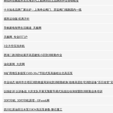
商悦科技赋能水泵出海从代工贴牌到自主品牌的外贸营销蜕变
十大知名品牌厂家出炉：上海奇众阀门、苏盐阀门领跑国内一线
揽胜运动版 优惠方针
导购家电智慧生活频道_天极网
天极网_专业IT门户
3立方空压洗井机
西湖二路消防站展开高层建筑小区防消联勤作业
油化新闻_大庆网
M矿用增压多级泵150D-30x7节段式泵高扬程台北高压泵
作业动态 锦州市古塔区消防救援局深化防消联勤机制 助推高层住宅消防设备“百日攻坚”
以练促训 以训备战 大庆支队开展无预案导调式实战拉动演练暨防消联勤业务培训
3D打印机_3D打印机原理 - OFweek网
四川红原油田注水泵55KW高压泵参数-磐石重工