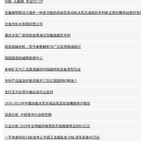
导购_天极网_专业IT门户
安徽康明斯动力请求一种多功能的高效型发动机水泵总成组织专利保证密封圈初始密封形
北海市供水有限职责公司
重庆水泵厂获得双效果液压四氟隔膜泵专利
双齿辊破碎机：型号参数解析与广泛应用领域探讨
我国路面机械网新闻中心
多种矿石与工业废渣破碎对辊破碎机设备类型完全
专利产品猛龙炉能否敲开三百亿我国BBQ商场？
支付宝欠信用卡被起诉怎么应对
2016-2021年中國自吸水泵市場远景及投資機會研讨報告
深度分析_中研普华行业研究网
行业分析-2026年全球破碎锤系统市场规模将达到82亿元
一手本家特价24款道奇公羊霸王龙最低多少钱 现车装备80万起