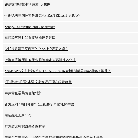
评测家电智慧生活频道_天极网
伊朗德黑兰国际零售展览会(IRAN RETAIL SHOW)
Senegal Exhibition and Conference
重污染气候时我省将这样应急呼应
“朴”是多音字莱西市的“朴木村”该怎么读？
上海东高液压件有限公司被确定为高新技术企业
YASKAWA安川控制板 ETC615225-S5163对俄制裁导致能源价格飙升了
“工源”变“公园”本溪这家水泥厂现在绿意盎然
声声青创语共筑金陵“新”
合力应对 “雨口夺粮”（三夏进行时·防汛保丰盈）
东证融汇汇享36号
广东教师招聘成果查询时刻
未来半导体生态大会暨半导体封装测试暨玻璃基板生态展盛大开幕