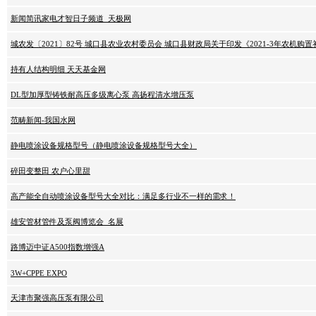
新闻简讯家电才智日子频道_天极网
城农发〔2021〕82号 城口县农业农村委员会 城口县财政局关于印发《2021-3年农机购
持有人结构明细 天天基金网
DL型加厚型铸铁耐高压多级离心泵 高扬程清水增压泵
范畴新闻-我国水网
静电喷涂设备规格型号（静电喷涂设备规格型号大全）
碎田变整田 农户心里甜
高产能全自动喷涂设备型号大全对比：满足多行业不一样的需求！
雄安管材管件及泵阀博览会_名展
路博迈中证A500指数增强A
3W+CPPE EXPO
天津市聚强高压泵有限公司