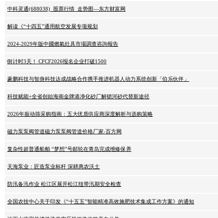
中科灵通(688038)_股票行情_走势图—东方财富网
解读《“十四五”通用航空发展专项规划
2024-2029年版中國燃氣灶具市場調查咨詢報告
倒计时3天！ CFCF2026报名企业打破1500
豪鹏科技与智身科技达成战略合作携手推进机器人动力系统创新「伯乐伙伴」
科技赋能+全省创始海南金牌港净化砂厂解锁河砂代替新途径
2026年振动筛采购指南：五大优质供应商深度解析与选购策略
磁力泵泵阀管道磁力泵泵阀管道价格厂家-百方网
复杂性超普通船舶 “梦想”号邮轮在青岛完成维修保养
天海泵业：匠造泵业标杆 深耕惠农沃土
防汛备汛作业 松江区展开松江纽带汛期安全检查
全国农技中心关于印发《“十五五”智能精准高效施肥技术集成工作方案》的通知