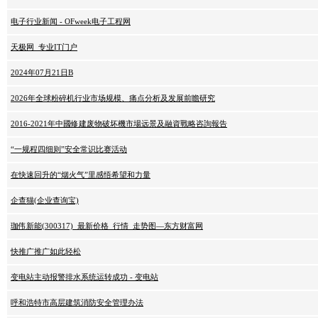
电子行业新闻 - OFweek电子工程网
天极网_专业IT门户
2024年07月21日B
2026年全球粉碎机行业市场规模、痛点分析及发展前瞻研究
2016-2021年中國修建废物破坏機市場远景及融資戰略咨詢報告
“一规程四细则”安全常识比赛活动
在快速回升的“烟火气”里感悟希望和力量
企查猫(企业查询宝)
珈伟新能(300317)_最新价格_行情_走势图—东方财富网
快推广推广如此轻松
变电站主动报警排水系统运转成功 - 变电站
呼和浩特市高层建筑消防安全管理办法