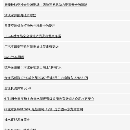
智能护航亚沙会沙滩赛场：西游三兄弟助力赛事安全与清洁
清洗深井的办法有哪些
复盛空压机在打地热井洗井中的使用
Honda携海陆空全领域产品亮相北京车展
广汽本田据守长时刻主义让梦走得更远
Sohu汽车频道
抗旱保夏播！河北多地农田喝上“解渴”水
金海高科涨173%成交额203亿元近5日主力净流入-328851万
空压机洗井常识pdf
6月1日全国实施！自来水新规晋级多项收费撤销大众用水更安心
绿城水务(601368)_最新价格_行情_走势图—东方财富网
抽水蓄能发展简史