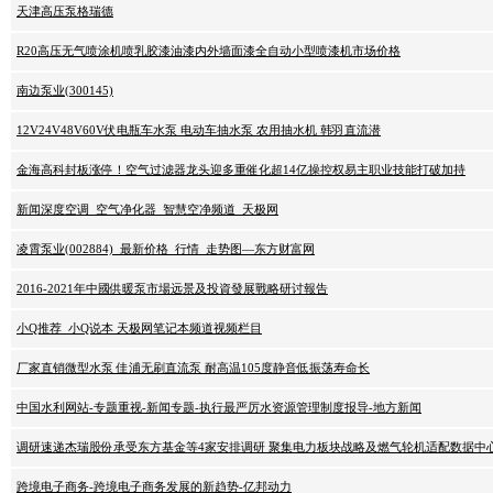
天津高压泵格瑞德
R20高压无气喷涂机喷乳胶漆油漆内外墙面漆全自动小型喷漆机市场价格
南边泵业(300145)
12V24V48V60V伏电瓶车水泵 电动车抽水泵 农用抽水机 韩羽直流潜
金海高科封板涨停！空气过滤器龙头迎多重催化超14亿操控权易主职业技能打破加持
新闻深度空调_空气净化器_智慧空净频道_天极网
凌霄泵业(002884)_最新价格_行情_走势图—东方财富网
2016-2021年中國供暖泵市場远景及投資發展戰略研讨報告
小Q推荐_小Q说本 天极网笔记本频道视频栏目
厂家直销微型水泵 佳浦无刷直流泵 耐高温105度静音低振荡寿命长
中国水利网站-专题重视-新闻专题-执行最严厉水资源管理制度报导-地方新闻
调研速递杰瑞股份承受东方基金等4家安排调研 聚集电力板块战略及燃气轮机适配数据中
跨境电子商务-跨境电子商务发展的新趋势-亿邦动力