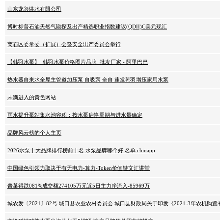
山东龙兴供水有限公司
博时标普石油天然气勘探及出产精选职业指数建议(QDII)C美元现汇
离石区委常委（扩展）会暨安全出产委员会举行
【韩羽水泵】_韩羽水泵价格图片品牌_批发厂家 - 阿里巴巴
热水器自来水全屋主管道加压泵 自吸泵 全自 速发韩羽增压家用水泵
未满进入的黄色网站
雨水提升泵站集水池容积：按水泵启停周期与进水量确定
品牌风云榜的个人主页
2026水泵十大品牌排行榜前十名 水泵品牌哪个好 名单 chinapp
中国绿色引领力取决于有无电力-算力-Token价值链文汇讲堂
普莱得跌081%成交额274105万元近5日主力净流入-85969万
城农发〔2021〕82号 城口县农业农村委员会 城口县财政局关于印发《2021-3年农机购