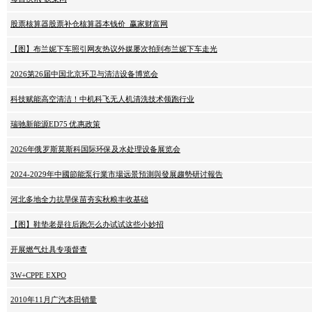
股票核算器股票补仓核算器本钱价_赢家财富网
【图】布兰妮下车照引网友热议外媒屡次拍到布兰妮下车走光
2026第26届中国北京环卫与清洁设备博览会
科技赋能高空清洁！中机科飞无人机清洗技术领跑行业
瑞驰新能源ED75 优惠政策
2026年俄罗斯莫斯科国际环保及水处理设备展览会
2024-2029年中國節能泵行業市場远景預測與發展趨勢研讨報告
河北多地全力抗旱保苗夯实秋粮丰收基础
【图】鞋垫老是往后跑怎么办试试这些小妙招
开展燃气灶具专项督查
3W+CPPE EXPO
2010年11月广汽本田销量