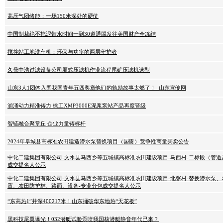
高压气团储能：一场150米深处的硬仗
中国制裁绝不拖泥带水时间一到30道通牒发往美国财产全冻结
搅拌站工地洗车机：环保与功率的两层守护者
久鼎中浩过滤设备公司厢式压滤机作业流程尾矿压滤机选型
山东3人1团体入围我国青年五四奖章他们的勉励故事太燃了！_山东宣传网
汹涌动力精准铸力 徐工XMP3000E泥浆泵站产品再度晋级
智链融合聚章丘 企业力量铸标杆
2024年阜城县高标准农田建造潜水泵替换项目（国债）竞争性商量买卖公告
中化二建集团有限公司-文水县马西乡等五城镇高标准农田建设项目-马西村-二标段（管
成交提名人公示
中化二建集团有限公司-文水县马西乡等五城镇高标准农田建设项目-北张村-替换潜水泵
置、农田防护林、路面、设备-专业分包成交提名人公示
“东高热1”井深400217米！山东捅破华东地热“天花板”
黑科技尾翼曝光！032潜艇试验泵喷我国核潜艇静音年代已来？