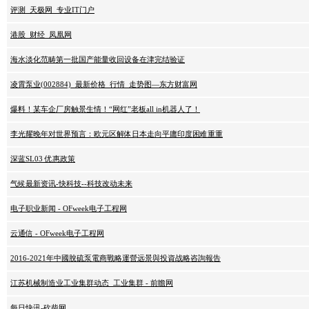
评测_天极网_专业IT门户
港股_财经_凤凰网
海水淡化范畴第一批国产能量收回设备在津完结验证
凌霄泵业(002884)_最新价格_行情_走势图—东方财富网
爆料！某车企厂房触景生情！“网红”老板all in机器人了！
李光耀晚年对世界预言：欧元区解体日本走向平庸印度困难重重
深蓝SL03 优惠政策
气候最新资讯-快科技--科技改动未来
电子职业新闻 - OFweek电子工程网
云通信 - OFweek电子工程网
2016-2021年中國脫硫泵電商戰略運營远景與投資战略咨詢報告
江苏机械制造业工业集群动态_工业集群 - 前瞻网
每日快讯-砍柴网