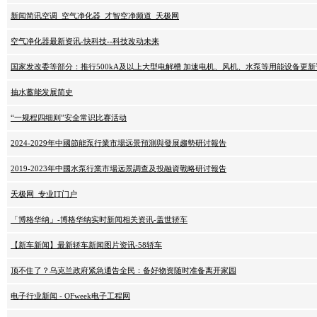
新闻简讯空调_空气净化器_才智空净频道_天极网
空气净化器最新资讯-快科技--科技改动未来
国家发改委等部分：推行500kA及以上大型电解槽 加速电机、风机、水泵等用能设备更新
抽水蓄能发展简史
“一规程四细则”安全常识比赛活动
2024-2029年中國節能泵行業市場远景預測與發展趨勢研讨報告
2019-2023年中國水泵行業市場远景調查及投融資戰略研讨報告
天极网_专业IT门户
「博格华纳」-博格华纳实时新闻相关资讯-盖世轿车
【新车新闻】最新轿车新闻图片资讯-58轿车
顶不住了？乌克兰政府紧急通告全民：备好物资随时准备离开家园
电子行业新闻 - OFweek电子工程网