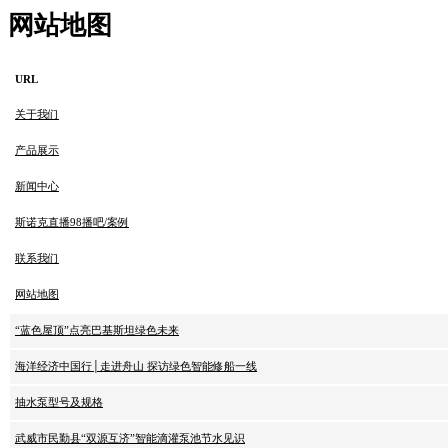
网站地图
URL
关于我们
产品展示
新闻中心
斯诺克直播98播吧/案例
联系我们
网站地图
“蓝色屋顶”点亮巴基斯坦绿色未来
海洋经济中国行│走进舟山 探访绿色智能修船一线
抽水泵型号及规格
武威市民勤县“双源互济”智能滴灌泵池节水见识