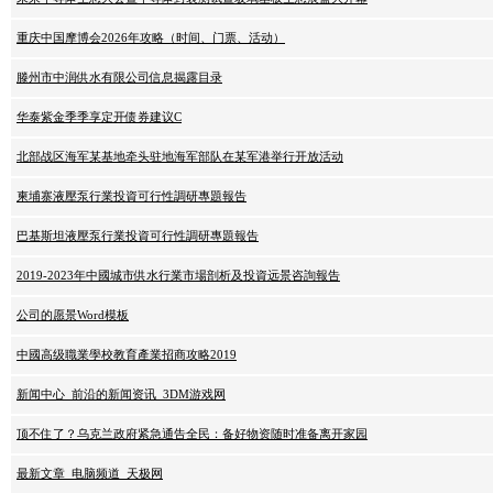
重庆中国摩博会2026年攻略（时间、门票、活动）
滕州市中润供水有限公司信息揭露目录
华泰紫金季季享定开债券建议C
北部战区海军某基地牵头驻地海军部队在某军港举行开放活动
柬埔寨液壓泵行業投資可行性調研專題報告
巴基斯坦液壓泵行業投資可行性調研專題報告
2019-2023年中國城市供水行業市場剖析及投資远景咨詢報告
公司的愿景Word模板
中國高级職業學校教育產業招商攻略2019
新闻中心_前沿的新闻资讯_3DM游戏网
顶不住了？乌克兰政府紧急通告全民：备好物资随时准备离开家园
最新文章_电脑频道_天极网