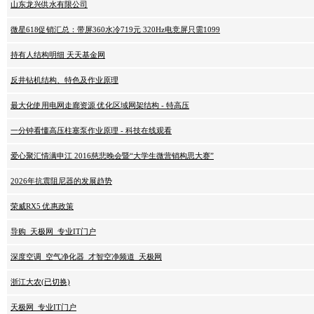
山东龙兴供水有限公司
微星618促销汇总：带屏360水冷719元 320Hz电竞屏只需1099
持有人结构明细 天天基金网
反井钻机结构、特色及作业原理
最大化使用电网走廊资源 优化区域网架结构 - 特高压
一分钟看懂高压柱塞泵作业原理 - 科技在线观看
爱心聚汇情满申江 2016慈悲晚会暨“大学生微营销构思大赛”
2026年抗震阻尼器的发展趋势
荣威RX5 优惠政策
导购_天极网_专业IT门户
深度空调_空气净化器_才智空净频道_天极网
浙江大农(已切换)
天极网_专业IT门户