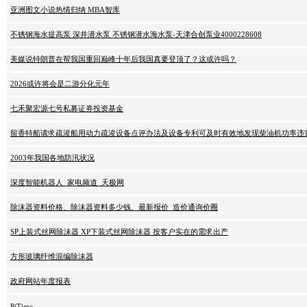
亚洲图文小说热情归纳 MBA智库
不锈钢海水提高泵 深井潜水泵 不锈钢潜水海水泵-天津合创泵业4000228608
美媒说特朗普在帮我国重回巅峰十年后我国真要登顶了？这或许吗？
2026或许将会是二游分化元年
七禾聚宏源七号私募证券投资基金
留香特船请求疏浚船用动力疏浚设备点评办法及设备专利可及时有效地发现柴油机功率违
2003年我国各地防汛状况
深度智能机器人_家电频道_天极网
除沫器资料价格、除沫器资料多少钱、最新报价_造价通询价圈
SP上装式丝网除沫器 XP下装式丝网除沫器 按客户实在的需求出产
方形玻璃纤维混编除沫器
政府网站年度报表
PjTime