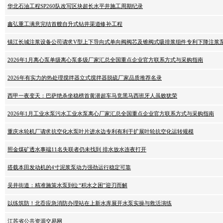
华北石油工程SP260队改写区块超长水平井施工周期纪录
鑫弘重工满意完结首艘自升式钻井渠道修补工程
镇江长城注浆设备公司请求V型上下导向式单向阀阀芯及锥阀式吸排浆组件专利下降注浆
2026年1月离心泵单级离心泵多级厂家汇总全国重点企业官方联系方式与采购指南
2026年有实力的热处理搅拌器立式搅拌器脱硫厂家品质推荐名录
西甲一夜变天：巴萨绝杀坐稳榜首黄潜超车马竞黑马西班牙人虽败犹荣
2026年1月工业水泵污水工业水泵离心厂家汇总全国重点企业官方联系方式与采购指南
重庆水轮机厂请求抗空化水泵叶片进水边专利有利于扩展叶轮抗空化运转规模
照金煤矿透水事端11名失联者仍未找到 排水放水连夜打开
搭载本田发动机的4寸泥浆泵动力强劲运行稳定可靠
吴井街道：精准施策水泵到位“积水之困”迎刃而解
以练筑防！北岙应急消防办理站在上新水库展开水泵实操与救活演练
江苏省公共资源交易网