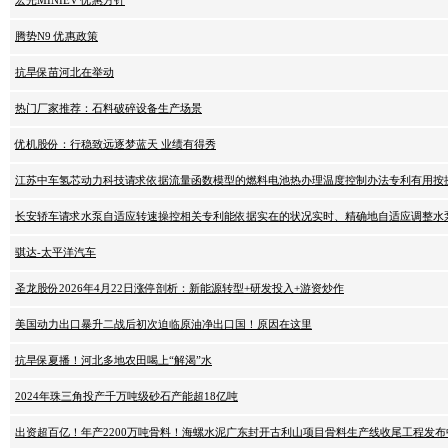
宏光MINIEV 优惠方针
腾势N9 优惠政策
抗旱保苗河北在举动
热门厂家推荐：石料破碎设备生产场景
优机股份：行稳致远逐梦蓝天 业绩有得秀
江苏中车氢芯动力科技请求依据流量函数模型的燃料电池热办理温度控制办法专利有用按
长安轿车请求水泵自适应转速操控相关专利能依据实在的状况实时、精确地自适应调整水
骐达-太平洋汽车
圣龙股份2026年4月22日涨停剖析：新能源转型+研发投入+游资炒作
美国动力出口暴升二战后初次迫临原油净出口国！原因在这里
抗旱保夏播！河北多地农田喝上“解渴”水
2024年珠三角投产千万吨级砂石产能超18亿吨
出资超百亿！年产2200万吨骨料！海螺水泥广东封开古利山项目骨料生产线收尾工程发布