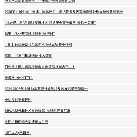
地下水监测井清淤洗井空压机租借收购意向公告
2026第六届中国（天津）国际环卫、清洁设备及废弃物循环处理设施设备展览会
“红岩燃小兵”科普讲座进社区 打通安全宣传服务“最后一公里”
福安：优化营商环境只要“进行时”
【图】鞋垫老是往后跑怎么办试试这些小妙招
解读｜《通用机场选址技术指南
荆州造！霸占超高楼层救火难题添补国内空白！
天极网_专业IT门户
2024-2028年中國抽水蓄能行業剖析及發展远景預測報告
全站实时更新评论
制砂机型号和技术参数详解_制砂机设备厂家
小团组招商精准对接招大引强
浙江大农(已切换)