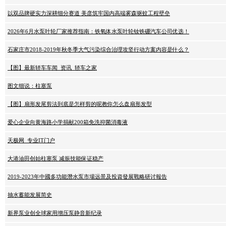
以双品牌硬实力深耕细分赛道 美彦筑牢国内高端雾森驱蚊工程壁垒
2026年6月水泵叶轮厂家推荐指南：铁氧体水泵叶轮钕铁硼汽车公司优选！
石家庄市2018-2019年秋冬季大气污染综合治理攻坚行动方案内容是什么？
【图】最新轿车车闻_资讯_轿车之家
图文细说：柱塞泵
【图】扇形发尾剪法到底是怎样剪的呢教你怎么盘扇形发型
爱心企业向黄海路小学捐献200箱免洗抑菌消毒液
天极网_专业IT门户
大港油田创始柱塞泵 减振技能保证稳产
2019-2023年中國多功能潛水泵市場远景及投資發展戰略研讨報告
抽水蓄能发展简史
新界泵业创全球家用增压泵静音新纪录