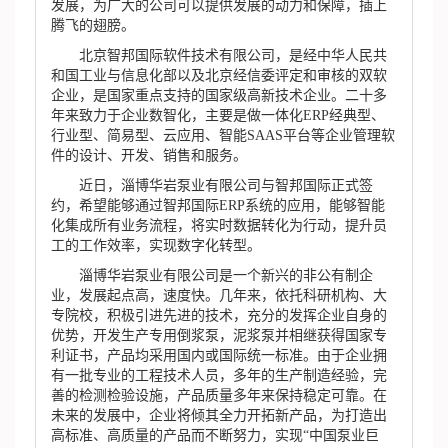
发展，为广大的公司可以提供发展的动力和保障，插上
腾飞的翅膀。
北京智邦国际软件技术有限公司，是经中华人民共
和国工业与信息化部以及北京经信委评定和审核的双软
企业，是国家重点支持的国家级高新技术企业。二十多
年来致力于企业数智化，主要是做一体化ERP经典型、
行业型、简易型、云应用、智能SAAS平台等企业管理软
件的设计、开发、销售和服务。
近日，淄博华岩泵业有限公司与智邦国际正式签
约，希望能够通过智邦国际ERP系统的应用，能够智能
化集成所有业务流程，将实时数据转化为行动，提升员
工的工作效率，实现数字化转型。
淄博华岩泵业有限公司是一个新兴的非公有制企
业，发展起点高，速度快。几年来，依托科研机构、大
专院校，积极引进先进的技术，充分的发挥企业自身的
优势，开发生产专用倒浆泵，泥浆泵并相继获得国家专
利证书，产品均采用国内或国际统一标准。由于企业拥
有一批专业的工程技术人员，多年的生产制造经验，完
善的检测检验设施，产品质量多年来保持稳定可靠。在
未来的发展中，企业将倾其全力开拓新产品，为打造出
高标准、高质量的产品而不断努力，实现“中国泵业巨