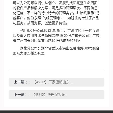
可以为公司可以提供从创立、发展到成熟完整生命周期
的软件产品和解决方案，满足多种管理层次、不同信息
化程度、不一样的行业特点的管理需求。并始终秉承“成
就客户，价值永续”的经营理念，一如既往的专注于产品
与服务，从而为客户创造更多价值。
+集团及分公司北 京 总 部：北京海淀区下一代互联
网及重大应用技术创新园C2座19-20层广东分公司：广东
省广州市天河区体育西路191号B塔7楼724室
湖北分公司：湖北省武汉市洪山区珞喻路609号联合
国际大厦20楼2016室
上一篇:：
【48812】厂家促销山东博山ZN65-65-55kw自吸泥浆泵华岩倒浆泵尹朋泵业
下一篇：
【48812】华岩泥浆泵