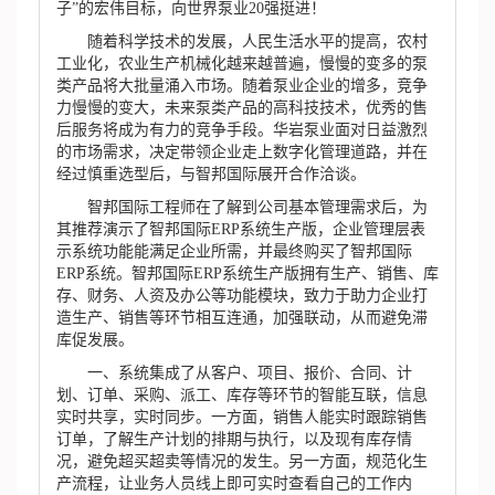
子”的宏伟目标，向世界泵业20强挺进！
随着科学技术的发展，人民生活水平的提高，农村
工业化，农业生产机械化越来越普遍，慢慢的变多的泵
类产品将大批量涌入市场。随着泵业企业的增多，竞争
力慢慢的变大，未来泵类产品的高科技技术，优秀的售
后服务将成为有力的竞争手段。华岩泵业面对日益激烈
的市场需求，决定带领企业走上数字化管理道路，并在
经过慎重选型后，与智邦国际展开合作洽谈。
智邦国际工程师在了解到公司基本管理需求后，为
其推荐演示了智邦国际ERP系统生产版，企业管理层表
示系统功能能满足企业所需，并最终购买了智邦国际
ERP系统。智邦国际ERP系统生产版拥有生产、销售、库
存、财务、人资及办公等功能模块，致力于助力企业打
造生产、销售等环节相互连通，加强联动，从而避免滞
库促发展。
一、系统集成了从客户、项目、报价、合同、计
划、订单、采购、派工、库存等环节的智能互联，信息
实时共享，实时同步。一方面，销售人能实时跟踪销售
订单，了解生产计划的排期与执行，以及现有库存情
况，避免超买超卖等情况的发生。另一方面，规范化生
产流程，让业务人员线上即可实时查看自己的工作内