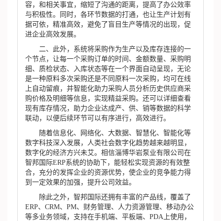
容，和相关事宜，缩短了沟通的距离，提高了办公效率
与积极性。同时，各环节数据的打通，也让生产计划有
据可依，精准高效，避免了盲目生产等情况的出现，促
进企业高效发展。
二、此外，系统将采购作为生产以及库存连接的一
个节点，让每一个采购订单的时间、金额数量、采购明
细、质检状态、入库状态等在一个界面自动呈现，无论
是一种原料多次采购还是不同原料一次采购，均可在线
上自动留痕，并智能化助力采购人员分析历史供应商采
购价格及明细等信息，实现精益采购。还可以详细查看
现有库存情况，助力企业达成产、供、销等数据的科学
联动，以便后续环节可以有序进行，高效进行。
随着信息化、网络化、大数据、智慧化、智能化等
数字科技深入发展，人类社会数字化趋势越来越明显，
数字化的经济方兴未艾。相信淄博华岩泵业有限公司在
智邦国际ERP系统的协助下，能轻松实现资源的有效整
合，充分的发挥企业的资源优势，使企业的竞争能力得
到一定效果的加强，提升公司效益。
除此之外，智邦国际还拥有丰富的产品线，覆盖了
ERP、CRM、PM、财务管理、人力资源管理、移动办公
等多业务领域，支持在手机端、平板端、PDA上使用，