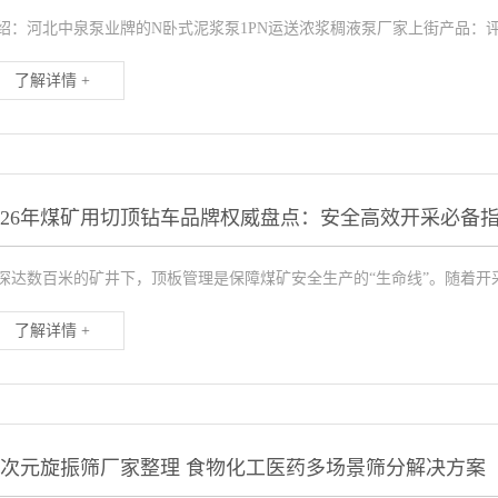
绍：河北中泉泵业牌的N卧式泥浆泵1PN运送浓浆稠液泵厂家上街产品：评
了解详情 +
026年煤矿用切顶钻车品牌权威盘点：安全高效开采必备
深达数百米的矿井下，顶板管理是保障煤矿安全生产的“生命线”。随着开
了解详情 +
次元旋振筛厂家整理 食物化工医药多场景筛分解决方案