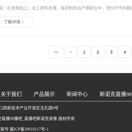
语：在食物加工、化工原料处理、医药制剂出产等职业中，筛分环节的精
了解详情 +
<<
<
1
2
3
4
关于我们
产品展示
新闻中心
斯诺克直播98
口高新技术产业开发区沈孔路8号
克直播98播吧_直播吧斯诺克录像
版权所有
.备案号:
冀ICP备20010117号-1