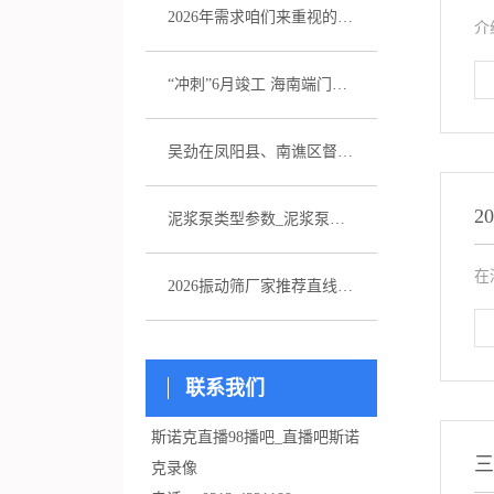
2026年需求咱们来重视的五家注浆泵厂家引荐
介
“冲刺”6月竣工 海南端门岭矿区（二期）年产530万吨花岗岩骨料项目综合楼封顶
吴劲在凤阳县、南谯区督导杰出生态环境问题整改作业
2
泥浆泵类型参数_泥浆泵选型_图片
在
2026振动筛厂家推荐直线振动筛超声波直排厂家优选指南！
联系我们
斯诺克直播98播吧_直播吧斯诺
三
克录像