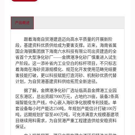
产品概述
跟着海南自贸港建造迈向高水平质量的开展新阶
段，基建资料优质供给成为要害支撑。近来，海南省属
国企海钢集团旗下海南六水科技有限公司出资建造的全
省首个大型净化砂厂——金牌港净化砂厂慎重进入试生
产阶段。这一添补省内工业空白的标杆项目，不只标志
着海南在海砂资源规模化、规范化开发使用范畴完结要
害技能打破，更以科技赋能打造河砂、机制砂优质代替
计划，为自贸港基建资料供给拓荒全新途径。
据了解，金牌港净化砂厂选址临高县金牌港工业园
区东港区，总出资超7000万元，占地约29亩，装备2条高
端智能化生产线，中心嵌入海砂净化脱模专利技能。单
套设备每小时产能达250吨，年规划产能估计打破100万
吨，远期规划扩容至400万吨，可充沛满意大规模基建项
目继续用料需求，为自贸港严重工程建造供给安稳资料
保证。