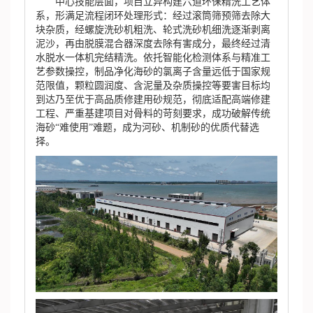
中心技能层面，项目立异构建六道环保精洗工艺体
系，形满足流程闭环处理形式：经过滚筒筛预筛去除大
块杂质，经螺旋洗砂机粗洗、轮式洗砂机细洗逐渐剥离
泥沙，再由脱膜混合器深度去除有害成分，最终经过清
水脱水一体机完结精洗。依托智能化检测体系与精准工
艺参数操控，制品净化海砂的氯离子含量远低于国家规
范限值，颗粒圆润度、含泥量及杂质操控等要害目标均
到达乃至优于高品质修建用砂规范，彻底适配高端修建
工程、严重基建项目对骨料的苛刻要求，成功破解传统
海砂“难使用”难题，成为河砂、机制砂的优质代替选
择。