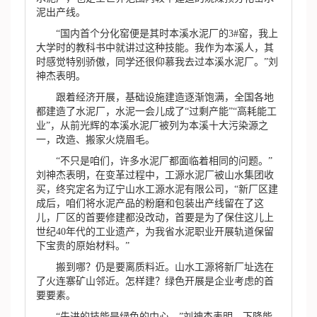
泥出产线。
“国内首个分化窑便是其时本溪水泥厂的3#窑，我上
大学时的教科书中就讲过这种技能。我作为本溪人，其
时感觉特别骄傲，同学还很仰慕我去过本溪水泥厂。”刘
神杰表明。
跟着经济开展，基础设施建造逐渐饱满，全国各地
都建造了水泥厂，水泥一会儿成了“过剩产能”“高耗能工
业”，从前光辉的本溪水泥厂被列为本溪十大污染源之
一，改造、搬家火烧眉毛。
“不只是咱们，许多水泥厂都面临着相同的问题。”
刘神杰表明，在变革过程中，工源水泥厂被山水集团收
买，终究定名为辽宁山水工源水泥有限公司，“新厂区建
成后，咱们将水泥产品的粉磨和包装出产线留在了这
儿，厂区的首要修建都没改动，首要是为了保住这儿上
世纪40年代的工业遗产，为我省水泥职业开展轨道保留
下宝贵的原始材料。”
搬到哪？仍是要离质料近。山水工源将新厂址选在
了火连寨矿山邻近。怎样建？绿色开展是企业考虑的首
要要素。
“先进的技能是绿色的中心。”刘神杰表明，下降能