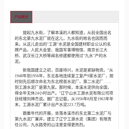
产品概述
提起九水街，了解本溪的人都知道，从前全国出名
的东北第九水泥厂就在这儿，九水街的姓名也因而而
来。从这儿走出的“工源”水泥是全国建材职业公认的名
牌产品，人民大会堂、我国军事博物馆、南京长江大
桥、武汉长江大桥等闻名修建都使用过“九水”产的水
泥。
新我国建立之初，百废待兴，水泥是紧缺物资。“从
1948年到1956年，东北各地连续复工复产9家水泥厂，按
时刻先后顺次命名为东北榜首水泥厂、第二水泥厂……
到工源水泥厂是第九家。那时候，本溪水泥供向全国，
得全年无休24小时出产。”辽宁山水工源水泥有限公司项
目经理刘神杰说。据厂志记载，从1956年8月至1963年年
末，工源水泥厂累计出产水泥223.7万吨。
跟着年代的开展，坐落本溪市的东北第二水泥厂与
第九水泥厂兼并，建立了辽宁工源水泥（集团）有限责
任公司，九水路旁的山洼里变得更热烈。