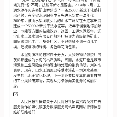
耗光靠“省”不可，技能革新才是要害。2004年12月，工
源水泥在火连寨矿山旁建成了一条2500t/h新式干法熟料
出产线，在全省水泥职业中首先进入新式干法年代。
2009年，被山水集团收买后的山水工源又在火连寨出资
建成一个5000t/h新式干法水泥窑，近年来慢慢地添加除
尘、节能等方面的技能改造，这回，工源水泥线年，辽
宁山水工源水泥有限公司熟料厂被评为省级绿色矿山、
国家级绿色工厂。身处厂区，不只感触不到一点儿尘
埃，还被满眼的绿树、各色鲜花所包裹。
水泥对质料的包容性十分强，大多数物品燃烧后的
灰烬都能成为水泥的出产质料，因而，水泥厂也是城市
污泥和工业风险废弃物等废物处理的抱负场所。刘神杰
表明，现在，山水工源现已接受本溪市一切污水处理厂
发生的污泥无害化处理，下一步还要接受其他职业排放
的工业风险废弃物，实现从污染源向美化源的富丽回
身。
人民日报社概略关于人民网报社招聘招聘英才广告
服务协作加盟供稿服务数据服务网站声明网站律师信息
维护联络咱们