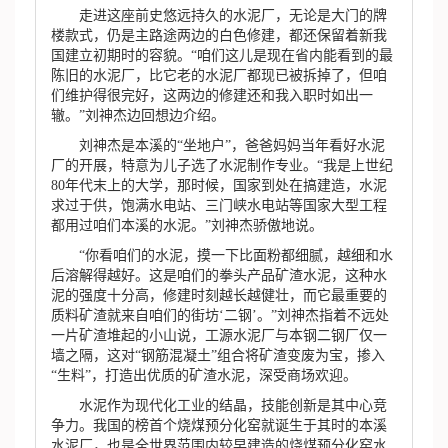
走进这座前史悠远持久的水泥厂，无论是大门的牌
楼款式，仍是主路途两边的白色修建，都还保留着新我
国建立初期时的容貌。“咱们这儿是现在省内能看到的最
陈旧的水泥厂，比它老的水泥厂都现已被拆掉了，但咱
们维护得很完好，这两边的修建还和我入职时如出一
辙。”刘神杰边回想边介绍。
刘神杰是本溪的“坐地户”，爸爸妈妈当年看好水泥
厂的开展，特意为儿子选了水泥制作专业。“我是上世纪
80年代末上的大学，那时候，国家到处在搞建造，水泥
求过于供，饱满水电站、三门峡水电站等国家大型工程
都用过咱们本溪的水泥。”刘神杰骄傲地说。
“你看咱们的水泥，摸一下比面粉都细腻，越细和水
后溶解得越好。这是咱们的拳头产品矿渣水泥，这种水
泥的强度十分高，修建时刻越长越健壮，而它最重要的
质料矿渣就来自咱们的街坊‘二钢’。”刘神杰指着不远处
一片矿渣堆起的小山说，工源水泥厂与本钢二钢厂仅一
墙之隔，这对“钢筋混凝土”组合将矿渣变废为宝，掺入
“生料”，打造出优质的矿渣水泥，深受商场欢迎。
水泥作为现代化工业的结晶，技能创新是其中心竞
争力。我国的榜首个烧煤预分化窑就诞生于其时的本溪
水泥厂，也是全世界范围内较早建造的烧煤预分化窑水