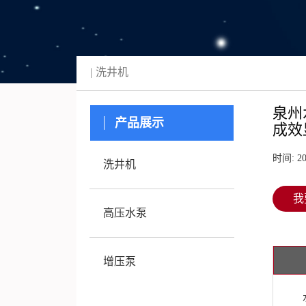
洗井机
泉州
产品展示
成效
时间: 20
洗井机
我
高压水泵
增压泵
水连