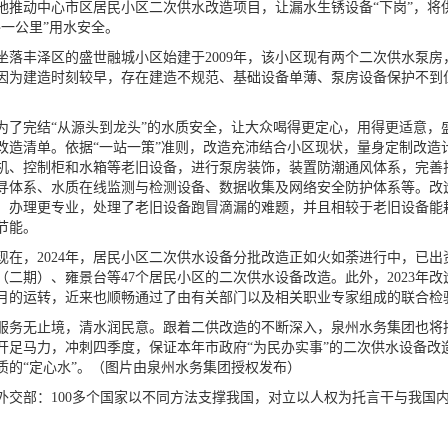
地推动中心市区居民小区二次供水改造项目，让漏水生锈设备“下岗”，将供
终一公里”用水安全。
丰泽区的盛世融城小区始建于2009年，该小区现有两个二次供水泵房，
因为建造时刻较早，存在建造不规范、基础设备单薄、泵房设备保护不到位
完结“从源头到龙头”的水质安全，让大众喝得更定心，用得更适意，
改造清单。依据“一站一策”准则，改造充沛结合小区现状，量身定制改造
机、控制柜和水箱等老旧设备，进行泵房装饰，装置防潮通风体系，完善
寻体系、水质在线监测与检测设备、数据收集及网络安全防护体系等。改
、办理更专业，处理了老旧设备跑冒滴漏的难题，并且相较于老旧设备能耗
节能。
，2024年，居民小区二次供水设备分批改造正如火如荼进行中，已出资
（二期）、雍景台等47个居民小区的二次供水设备改造。此外，2023年
月的运转，近来也顺畅通过了由有关部门以及相关职业专家组成的联合检
无止境，清水润民意。跟着二供改造的不断深入，泉州水务集团也将持
开足马力，冲刺四季度，保证本年市政府“为民办实事”的二次供水设备改
质的“定心水”。（图片由泉州水务集团授权发布）
部：100多个国家以不同方法支撑我国，对立以人权为托言干与我国