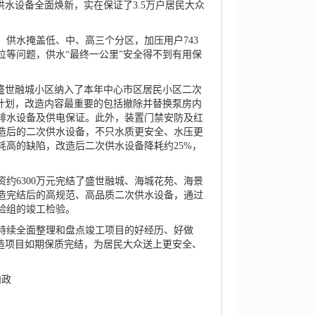
水设备全面焕新，实在保证了3.5万户居民大众
供水掩盖低、中、高三个分区，加压用户743
等问题，供水“最终一公里”安全得不到有用保
盛世融城小区纳入了本年中心市区居民小区二次
计划，改造内容最重要的包括撤除并替换泵房内
排水设备及供电保证。此外，装置门禁安防及红
造后的二次供水设备，不只水质更安全、水压更
高的缺陷，改造后二次供水设备降耗约25%，
约6300万元完结了盛世融城、海城花苑、海景
改造完结后的高规范、高品质二次供水设备，通过
验组的竣工检验。
续全面整理和盘点竣工项目的好经历、好做
造项目如期保质完结，为居民大众送上更安全、
内政