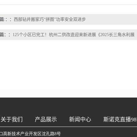
篇:：
西部钻井搬家巧“拼图”功率安全双进步
篇：
125个小区已完工！杭州二供改造迎来新进展《2025长三角水利展
关于我们
产品展示
新闻中心
斯诺克直播98
口高新技术产业开发区沈孔路8号