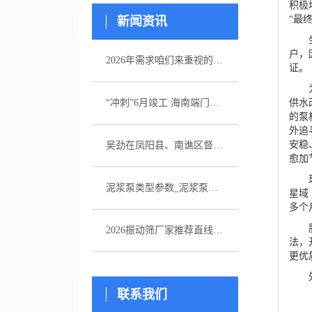
积极
“最
新闻资讯
坐落
户，
2026年需求咱们来重视的五家注浆泵厂家引荐
证。
为了
供水
“冲刺”6月竣工 海南端门岭矿区（二期）年产530万吨花岗岩骨料项目综合楼封顶
的泵
外追
安稳
吴劲在凤阳县、南谯区督导杰出生态环境问题整改作业
愈加
现在
泥浆泵类型参数_泥浆泵选型_图片
星域
多个
服务
2026振动筛厂家推荐直线振动筛超声波直排厂家优选指南！
法，
更优
外交
联系我们