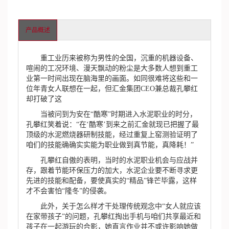
产品概述
重工业历来被称为男性的全国，沉重的机器设备、
喧闹的工况环境、漫天飘动的粉尘是大多数人想到重工
业第一时间出现在脑海里的画面。如同很难将这些和一
位年青女人联想在一起，但汇金集团CEO兼总裁孔攀红
却打破了这
当被问到为安在“酷寒”时期进入水泥职业的时分，
孔攀红笑着说：“在‘酷寒’到来之前汇金就现已把握了最
顶级的水泥燃烧器研制技能，经过重复上窑测验证明了
咱们的技能确确实实能为职业做到真节能，真降耗！”
孔攀红自傲的表明，当时的水泥职业机会与应战并
存，跟着节能环保压力的加大，水泥企业要不断寻求更
先进的技能和配备，要使真实的“精品”锋芒毕露，这样
才不会害怕“隆冬”的侵袭。
此外，关于怎么样才干处理传统观念中“女人就应该
在家带孩子”的问题，孔攀红掏出手机与咱们共享最近和
孩子在一起游玩的合影，她直言作业并不或许影响她做