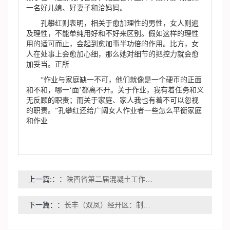
一名好儿媳、好妻子和洽妈妈。
孔攀红则表明，相关于愈加理性的男性，女人则遍
及理性，不能单纯用好和不好来区别。假如这样的理性
用的适可而止，会起到愈加事半功倍的作用。比方，女
人在处事上会愈加心细，那么她对细节的把控力就会愈
加妥当。正所
“作业与家庭缺一不可，他们就像是一个硬币的正面
和不和，哪一‘面’都离不开。关于作业，我有着任务和义
无反顾的职责；而关于家庭、家人我也有着不可以忽视
的职责。”孔攀红还给广阔女人作业者一些怎么平衡家庭
和作业
上一篇:：
陕西省第二届混凝土工作工作技术大赛满意闭幕
下一篇：
长丰（双凤）经开区：制作出海 大显神通