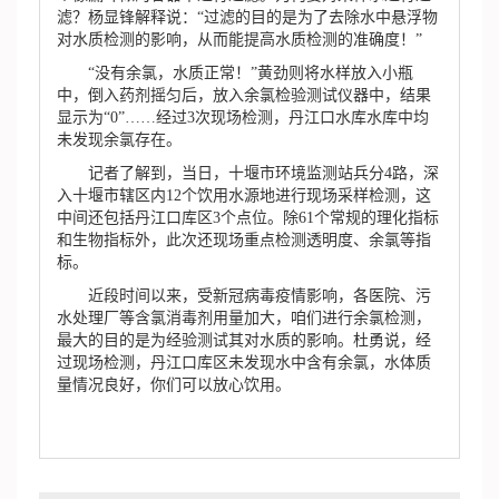
滤？杨显锋解释说：“过滤的目的是为了去除水中悬浮物
对水质检测的影响，从而能提高水质检测的准确度！”
“没有余氯，水质正常！”黄劲则将水样放入小瓶
中，倒入药剂摇匀后，放入余氯检验测试仪器中，结果
显示为“0”……经过3次现场检测，丹江口水库水库中均
未发现余氯存在。
记者了解到，当日，十堰市环境监测站兵分4路，深
入十堰市辖区内12个饮用水源地进行现场采样检测，这
中间还包括丹江口库区3个点位。除61个常规的理化指标
和生物指标外，此次还现场重点检测透明度、余氯等指
标。
近段时间以来，受新冠病毒疫情影响，各医院、污
水处理厂等含氯消毒剂用量加大，咱们进行余氯检测，
最大的目的是为经验测试其对水质的影响。杜勇说，经
过现场检测，丹江口库区未发现水中含有余氯，水体质
量情况良好，你们可以放心饮用。