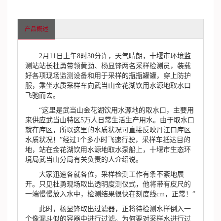
产品概述
2月11日上午8时30分许，天气晴朗，十堰市环境监
测站站长杜勇带领黄劲、杨显锋两名采样检测员，装载
好各项现场监测设备和用于采样的瓶瓶罐罐，穿上防护
服，乘坐水质采样车向武当山金花湖饮用水源地取水口
飞驰而去。
“这里是武当山金花湖饮用水源地的取水口，主要用
来供应武当山特区5万人日常生活生产用水。由于取水口
就在库区，所以这里的水质状况可直接反映丹江口库区
水质状况！”经过1个多小时飞速行驶，采样车抵达目的
地，站在金花湖饮用水源地取水泵船上，十堰市生态环
境局武当山分局有关负责的人介绍说。
大家迅速各就各位，采样检测工作有条不紊地展
开。只见杜勇现场取出透明度测仪式，他将带有皮尺的
一端慢慢放入水中，检测结果很快在刻度线cm，正常！”
此时，杨显锋取出过滤器，正将待检测水样倒入一
个像漏斗似的容器中进行过滤。为何要对采样水进行过