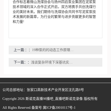
合作标志着微山洗煤协会与扬州四启泵业集团在泥浆泵
技术领域的深入合作正式开启，双方将携手共创洗煤行
业的美好未来。我们期待与洗煤协会共同书写泥浆泵技
术发展的新篇章，为行业的繁荣与进步贡献更多的智慧
和力量!
上一篇:：
19种泵的的动态工作原理和特点汇总整理
下一篇：
浅谈复杂环境下深基坑实施工程技术特点及方式
公司总部地址：
张家口高新技术产业开发区沈孔路8号
Copyright
2026
斯诺克直播98播吧_直播吧斯诺克录像
版权所有
All Rights Reserved.备案号:
冀ICP备20010117号-1