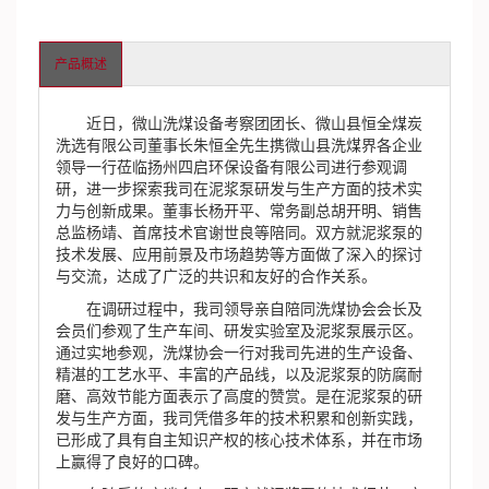
产品概述
近日，微山洗煤设备考察团团长、微山县恒全煤炭
洗选有限公司董事长朱恒全先生携微山县洗煤界各企业
领导一行莅临扬州四启环保设备有限公司进行参观调
研，进一步探索我司在泥浆泵研发与生产方面的技术实
力与创新成果。董事长杨开平、常务副总胡开明、销售
总监杨靖、首席技术官谢世良等陪同。双方就泥浆泵的
技术发展、应用前景及市场趋势等方面做了深入的探讨
与交流，达成了广泛的共识和友好的合作关系。
在调研过程中，我司领导亲自陪同洗煤协会会长及
会员们参观了生产车间、研发实验室及泥浆泵展示区。
通过实地参观，洗煤协会一行对我司先进的生产设备、
精湛的工艺水平、丰富的产品线，以及泥浆泵的防腐耐
磨、高效节能方面表示了高度的赞赏。是在泥浆泵的研
发与生产方面，我司凭借多年的技术积累和创新实践，
已形成了具有自主知识产权的核心技术体系，并在市场
上赢得了良好的口碑。