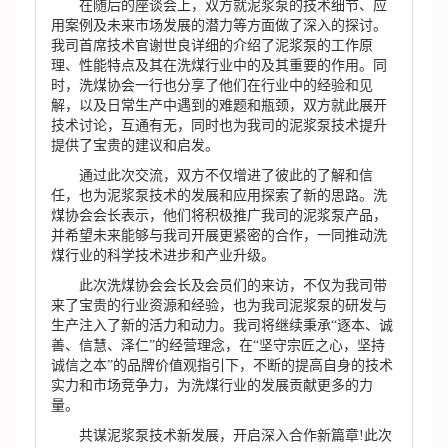
在随后的座谈会上，双方就泥浆泵的技术细节、应
用案例及未来市场发展的潜力等方面做了深入的探讨。
我司首席技术官谢世良详细的介绍了泥浆泵的工作原
理、性能特点及其在洗煤行业中的及其重要的作用。同
时，洗煤协会一行也分享了他们在行业中的经验和见
解，以及日常生产中遇到的难题和瓶颈，双方就此展开
技术讨论，互通有无，同时也为我司的泥浆泵技术提升
提供了宝贵的建议和启发。
通过此次交流，双方不仅增进了彼此的了解和信
任，也为泥浆泵技术的发展和应用探索了新的思路。洗
煤协会会长表示，他们将积极推广我司的泥浆泵产品，
并希望未来能够与我司开展更紧密的合作，一同推动洗
煤行业的科学技术进步和产业升级。
此次洗煤协会会长及会员们的来访，不仅为我司带
来了宝贵的行业资源和经验，也为我司泥浆泵的研发与
生产注入了新的活力和动力。我司将继续秉承“逐本、诚
善、信慧、泽仁”的经营理念，在“坚守宗匠之心，坚持
诚信之本”的品牌价值观指引下，不断的提高自身的技术
实力和市场竞争力，为洗煤行业的发展贡献更多的力
量。
共谋泥浆泵技术新发展，开启深入合作新篇章!此次