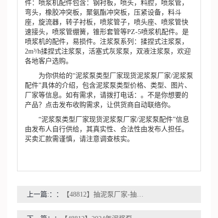
件：喷浆机配件包含：钢衬板，喷头，料腔，喷浆管，
弯头，橡胶冲突板，聚氨酯冲突板，压紧设备，料斗
座，旋流器，转子衬板，喷浆管子，喷头座、喷浆管快
速接头，喷浆管绷簧，锥形套管等PZ-5喷浆机配件。是
喷浆机的配件，易损件。注浆泵系列：揉捏式注浆泵，
2m³/h揉捏式注浆泵，活塞式灰浆泵，双液注浆泵，欢迎
各地客户选购。
为你供给的“泥浆泵类型厂家现货泥浆泵厂家/泥浆泵
配件”具体的介绍，包含泥浆泵类型价格、类型、图片、
厂家等信息。如有需求，请拨打电话：。不是你想要的
产品？点击发布收购需求，让供货商自动联络你。
“泥浆泵类型厂家现货泥浆泵厂家/泥浆泵配件”信息
由发布人自行供给，其真实性、合法性由发布人担任。
买卖汇款需谨慎，请注意调查核实。
上一篇:：
【48812】抽泥泵厂家-抽泥泵厂家、公司、企业 - 阿里巴巴公司黄页