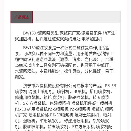
产品概述
BW150 /泥浆泵类型/泥浆泵厂家/泥浆泵配件 地基注
浆加固机，钻孔灌注桩泥浆泵的用处 地基加固机
BW150型注浆泵是一种卧式三缸往复单作用活塞
泵，可改换八种不同压力和流量，用于地质岩心钻探工
程中向钻孔运送冲洗液（泥浆、清水、皂化液），合适
1500米以内小口径金刚石钻探配套，也可用于中低压、
水泥浆灌注，本泵耗能少，操作灵敏，分化性好，易于
搬家。
济宁市鼎佳机械设备有限公司专根本的产品，PZ-5B
喷浆机 混凝土喷射机，喷射机，湿喷机，矿用喷浆机，
修建用喷浆机，轨轮喷浆机，胶轮喷浆机，转五喷浆
机，5立方喷浆机，修建喷浆机 喷浆机配件凝土喷射机
PZ-5B 矿用喷浆机PZ-5喷浆机 PZ-5喷浆机 喷浆机 喷浆
机厂家 喷浆机价格 PZ-5B喷浆机 混凝土喷射机，喷射
机，湿喷机，矿用喷浆机，修建用喷浆机，轨轮喷浆
机，胶轮喷浆机，转五喷浆机，5立方喷浆机 喷浆机配