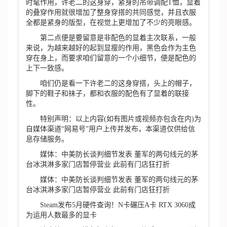
时髦作用，许老二的这身穿，紧身的吊带调配T恤，显着
的叠穿作用就很增加了整身穿搭的共同感觉，并且衣服
全都是紧身的版型，在视觉上更增加了不少的亮眼感。
第二点便是要留意是非配色的显着主次联系，一般
来说，为越来越好的起到显瘦的作用，黑色会作为主色
穿在身上，而要求咱们留意的一个小细节，便是配色的
上下一致感。
咱们仍是看一下许老二的这身穿搭，头上的帽子，
脚下的鞋子和袜子，都和衣服的配色有了显着的联接
性。
特别声明：以上内容(如有图片或视频亦包含在内)为
自媒体渠道“网易号”用户上传并发布，本渠道仅供给信
息存储服务。
媒体：中美防长谈判细节发表 董军的两句线元的茅
台冰淇淋多家门店暂停营业 此前有门店狂打折
媒体：中美防长谈判细节发表 董军的两句线元的茅
台冰淇淋多家门店暂停营业 此前有门店狂打折
Steam发布5月硬件查询！N卡碾压A卡 RTX 3060成
为运用人数最多的显卡