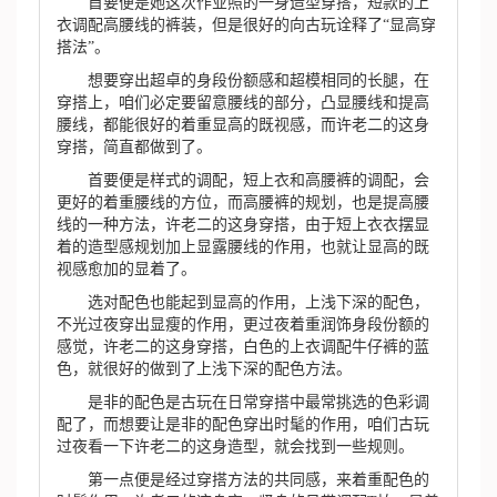
首要便是她这次作业照的一身造型穿搭，短款的上
衣调配高腰线的裤装，但是很好的向古玩诠释了“显高穿
搭法”。
想要穿出超卓的身段份额感和超模相同的长腿，在
穿搭上，咱们必定要留意腰线的部分，凸显腰线和提高
腰线，都能很好的着重显高的既视感，而许老二的这身
穿搭，简直都做到了。
首要便是样式的调配，短上衣和高腰裤的调配，会
更好的着重腰线的方位，而高腰裤的规划，也是提高腰
线的一种方法，许老二的这身穿搭，由于短上衣衣摆显
着的造型感规划加上显露腰线的作用，也就让显高的既
视感愈加的显着了。
选对配色也能起到显高的作用，上浅下深的配色，
不光过夜穿出显瘦的作用，更过夜着重润饰身段份额的
感觉，许老二的这身穿搭，白色的上衣调配牛仔裤的蓝
色，就很好的做到了上浅下深的配色方法。
是非的配色是古玩在日常穿搭中最常挑选的色彩调
配了，而想要让是非的配色穿出时髦的作用，咱们古玩
过夜看一下许老二的这身造型，就会找到一些规则。
第一点便是经过穿搭方法的共同感，来着重配色的