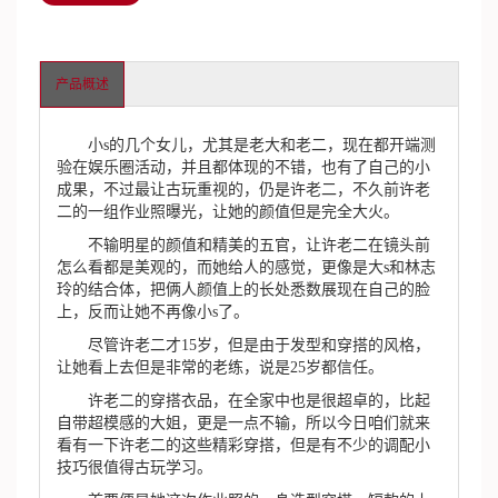
产品概述
小s的几个女儿，尤其是老大和老二，现在都开端测
验在娱乐圈活动，并且都体现的不错，也有了自己的小
成果，不过最让古玩重视的，仍是许老二，不久前许老
二的一组作业照曝光，让她的颜值但是完全大火。
不输明星的颜值和精美的五官，让许老二在镜头前
怎么看都是美观的，而她给人的感觉，更像是大s和林志
玲的结合体，把俩人颜值上的长处悉数展现在自己的脸
上，反而让她不再像小s了。
尽管许老二才15岁，但是由于发型和穿搭的风格，
让她看上去但是非常的老练，说是25岁都信任。
许老二的穿搭衣品，在全家中也是很超卓的，比起
自带超模感的大姐，更是一点不输，所以今日咱们就来
看有一下许老二的这些精彩穿搭，但是有不少的调配小
技巧很值得古玩学习。