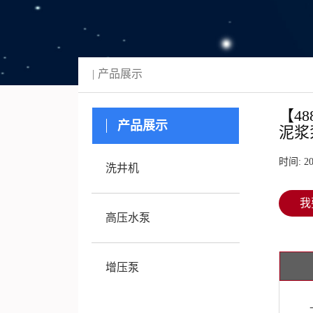
产品展示
【4
产品展示
泥浆
时间: 20
洗井机
我
高压水泵
增压泵
上海