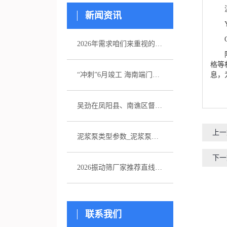
泥浆
新闻资讯
YB
G型
2026年需求咱们来重视的五家注浆泵厂家引荐
阿里
格等
息，
“冲刺”6月竣工 海南端门岭矿区（二期）年产530万吨花岗岩骨料项目综合楼封顶
吴劲在凤阳县、南谯区督导杰出生态环境问题整改作业
上一
泥浆泵类型参数_泥浆泵选型_图片
下一
2026振动筛厂家推荐直线振动筛超声波直排厂家优选指南！
联系我们