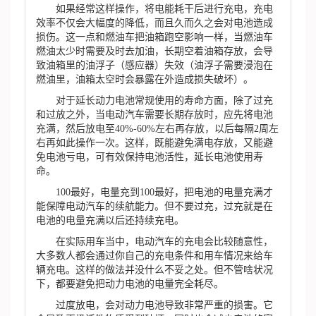
如果经常这样操作，将电能耗干后进行充电，充电
效率不仅会大幅度的降低，而且久而久之会对电池造成
损伤。这一点和燃油车把油箱跑空影响一样，当燃油车
燃油太少时需要及时去加油，长期空着油箱存放，会导
致油箱里的油浮子（感应器）失效（油浮子需要浸泡在
燃油里，油箱太空时会暴露在外造成损失破坏）。
对于延长动力电池常规使用的寿命方面，除了过充
和过放之外，当电动汽车需要长期存放时，应先将电池
充满，然后放电至40%-60%左右再存放，以后每隔2周左
右再如此操作一次。这样，既能避免满电存放，又能避
免电池亏电，可有效保持电池活性，延长电池使用寿
命。
100最好，电量充到100最好，把电池的电量充满才
能保障电动汽车的续航能力。但不要过充，过充就是在
电池的电量充满以后还持续充电。
在实际用车当中，电动汽车的充电会比较随意性，
大多数人都会通过你自己的充电条件和用车情况来给车
辆充电。这样的做法并没什么不妥之处。但不管啥状况
下，都要避免把动力电池的电量完全耗尽。
过度放电，会对动力电池导致非常严重的损害。它