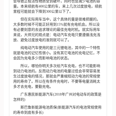
会导致正极活性物质受到破坏，同时也会减少电池的容
量。本来续航有400公里的车，来上几次过度放电，续航
里程可能就会下降到300公里以下了。
但在实际用车当中，这个具体的量是很难把握的。
大多数时候不可能正好用到15%就有充电机会。所以没
有必要刻意的去追求理论的最佳充电时机。就实际用车
来说，大师兄的观点是：电动汽车充电只要遵循浅充浅
放、避免过度放电的准则就可以了。
纯电动汽车使用的是三元锂电池，其中的一个特性
就是电池的记忆性很小。没有其它电池的充电记忆，不
会因为充电多少而影响电池的状态。
所以，哪怕你明天多次给汽车充电，也不可能影响
到动力电池的。反而动力电池的电量过低会非常容易发
生过度放电的情况，那就会严重缩短动力电池的常规使
用的寿命了。所以在有条件充电时，不要等电量消耗太
多才去充电，要勤充电。
广东惠民新能源汽车(2018年广州对电动车的政策是
怎样的)
斯巴鲁新能源电池质保(新能源汽车的电池常规使用
的寿命到底有多长)