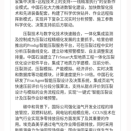
家集中决策+远程技术上的支持+一线精准执行”的全新作
业模式。中国石化大力推进数智化建设，加快数智化技
术和先进装备配套，构建了科学优快钻井、作业远程指
挥新模式，实现井下复杂工况实时分析预警、施工参数
科学优化、决策支持前后方联动。
压裂技术与数字化技术快速融合，一体化集成监测
及控制成为压裂过程精细化发展的主要抓手。哈里伯顿
推出的Prodigi智能压裂服务平台，可在压裂过程中实时
分析压裂曲线变化、建立砂堵预警模型、自主调整泵送
排量。中国石油建立了FrSmart大型地质工程一体化压裂
优化设计软件平台，集成了地质力学建模、压前分析、
压裂测试、压裂模拟、产能模拟、经济评价、实时决策
和数据库等功能模块，计算速度提升3~10倍。中国石化
研发了FracAgent智能压裂设计及决策系统，集成页岩气
快速压前评价与分段分簇算法，支持从甜点评价到压裂
设计与模拟的业务流程应用，实现“一键式”智能压裂设
计及压裂作业砂堵预警。
碳中和背景下，国际公司强化油气开发全过程的排
放管控，双燃料钻机、网电钻机规模应用，CCUS技术在
油气行业实现净零排放目标方面发挥了及其重要的作
用。埃克森美孚通过电气化作业降低碳排放，同时采用
新能源电力为油田现场供电；国内油田采用以伴生气为