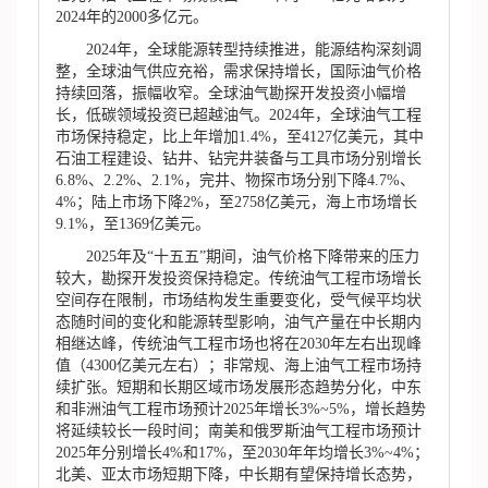
2024年的2000多亿元。
2024年，全球能源转型持续推进，能源结构深刻调
整，全球油气供应充裕，需求保持增长，国际油气价格
持续回落，振幅收窄。全球油气勘探开发投资小幅增
长，低碳领域投资已超越油气。2024年，全球油气工程
市场保持稳定，比上年增加1.4%，至4127亿美元，其中
石油工程建设、钻井、钻完井装备与工具市场分别增长
6.8%、2.2%、2.1%，完井、物探市场分别下降4.7%、
4%；陆上市场下降2%，至2758亿美元，海上市场增长
9.1%，至1369亿美元。
2025年及“十五五”期间，油气价格下降带来的压力
较大，勘探开发投资保持稳定。传统油气工程市场增长
空间存在限制，市场结构发生重要变化，受气候平均状
态随时间的变化和能源转型影响，油气产量在中长期内
相继达峰，传统油气工程市场也将在2030年左右出现峰
值（4300亿美元左右）；非常规、海上油气工程市场持
续扩张。短期和长期区域市场发展形态趋势分化，中东
和非洲油气工程市场预计2025年增长3%~5%，增长趋势
将延续较长一段时间；南美和俄罗斯油气工程市场预计
2025年分别增长4%和17%，至2030年年均增长3%~4%；
北美、亚太市场短期下降，中长期有望保持增长态势，