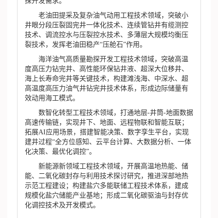
探开发需求。
老油田提采及复杂油气动用工程技术领域，突破小
井眼分段压裂固完井一体化技术、连续管钻井有缆测控
技术、调流控水与压裂控水技术、多薄层大规模均衡压
裂技术，发挥老油田稳产“压舱石”作用。
海洋油气高质量勘探开发工程技术领域，突破高温
度高压力钻完井、高性能环保钻井液、超深大位移井、
海上长寿命完井等关键技术，构建滩浅海、中深水、超
高温度高压力油气井钻完井技术体系，形成边际储量有
效动用海工模式。
数智化转型工程技术领域，打通地层-井筒-地面数据
高速传输链，实现井下、地面、远程物联和智能互联；
拓展AI应用场景，搭建智能决策、数字孪生平台，实现
建井过程“全方位感知、云平台计算、大数据分析、一体
化决策、最优化调控”。
新能源新领域工程技术领域，开展高温地热能、储
能、二氧化碳封存与利用技术探讨研究，推进深部地热
示范工程建设；构建盐穴多能联储工程技术体系，建成
规模化盐穴储能产业基地；形成二氧化碳驱油与封存优
化调控技术及开发模式。