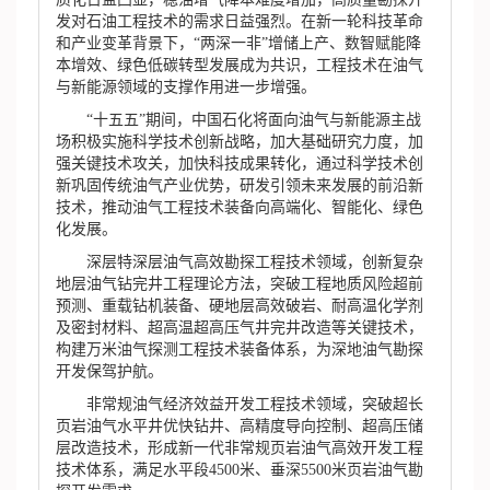
发对石油工程技术的需求日益强烈。在新一轮科技革命
和产业变革背景下，“两深一非”增储上产、数智赋能降
本增效、绿色低碳转型发展成为共识，工程技术在油气
与新能源领域的支撑作用进一步增强。
“十五五”期间，中国石化将面向油气与新能源主战
场积极实施科学技术创新战略，加大基础研究力度，加
强关键技术攻关，加快科技成果转化，通过科学技术创
新巩固传统油气产业优势，研发引领未来发展的前沿新
技术，推动油气工程技术装备向高端化、智能化、绿色
化发展。
深层特深层油气高效勘探工程技术领域，创新复杂
地层油气钻完井工程理论方法，突破工程地质风险超前
预测、重载钻机装备、硬地层高效破岩、耐高温化学剂
及密封材料、超高温超高压气井完井改造等关键技术，
构建万米油气探测工程技术装备体系，为深地油气勘探
开发保驾护航。
非常规油气经济效益开发工程技术领域，突破超长
页岩油气水平井优快钻井、高精度导向控制、超高压储
层改造技术，形成新一代非常规页岩油气高效开发工程
技术体系，满足水平段4500米、垂深5500米页岩油气勘