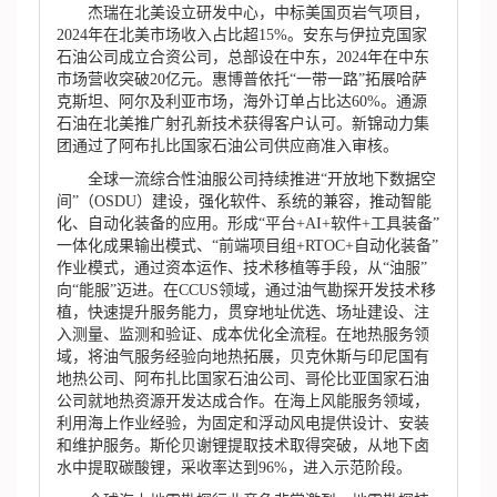
杰瑞在北美设立研发中心，中标美国页岩气项目，
2024年在北美市场收入占比超15%。安东与伊拉克国家
石油公司成立合资公司，总部设在中东，2024年在中东
市场营收突破20亿元。惠博普依托“一带一路”拓展哈萨
克斯坦、阿尔及利亚市场，海外订单占比达60%。通源
石油在北美推广射孔新技术获得客户认可。新锦动力集
团通过了阿布扎比国家石油公司供应商准入审核。
全球一流综合性油服公司持续推进“开放地下数据空
间”（OSDU）建设，强化软件、系统的兼容，推动智能
化、自动化装备的应用。形成“平台+AI+软件+工具装备”
一体化成果输出模式、“前端项目组+RTOC+自动化装备”
作业模式，通过资本运作、技术移植等手段，从“油服”
向“能服”迈进。在CCUS领域，通过油气勘探开发技术移
植，快速提升服务能力，贯穿地址优选、场址建设、注
入测量、监测和验证、成本优化全流程。在地热服务领
域，将油气服务经验向地热拓展，贝克休斯与印尼国有
地热公司、阿布扎比国家石油公司、哥伦比亚国家石油
公司就地热资源开发达成合作。在海上风能服务领域，
利用海上作业经验，为固定和浮动风电提供设计、安装
和维护服务。斯伦贝谢锂提取技术取得突破，从地下卤
水中提取碳酸锂，采收率达到96%，进入示范阶段。