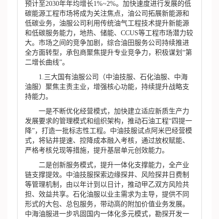
预计至2030年年均增长1%~2%。加快速度进行发展的低
碳能源工程市场将成为关注焦点，油公司拓展新能源和
低碳业务，油服公司利用传统油气工程技术提升新能源
和低碳服务能力，地热、储能、CCUS等工程市场潜力较
大。市场之间的竞争加剧，综合油田服务公司持续推进
全方面转型，承包商聚焦提升专业竞争力，积极谋划“第
二增长曲线”。
1.三大国有油服公司（中油技服、石化油服、中海
油服）聚焦主责主业，增强核心功能，持续提升战略支
持能力。
一是不断优化经营模式，加快建立适应新质生产力
发展要求的管理模式和组织架构，推动石油工程“四提一
降”，打造一批标志性工程。中油技服试点阿米巴经营模
式，将钻井提速、控降成本融入考核，通过放权赋能、
严格考核兑现等措施，提升基层单元创效能力。
二是创新服务模式，提升一体化支撑能力，全产业
链支撑提效。中油技服探索边缘探井、风险探井日费制
等管理机制，由以年计到以日计，推动甲乙双方风险共
担、效益共享。石化油服以业主需求为主导，提供不同
形式的大包、总包服务，带动高的附加价值业务发展。
中海油服进一步巩固国内一体化多元模式，勘探开发一