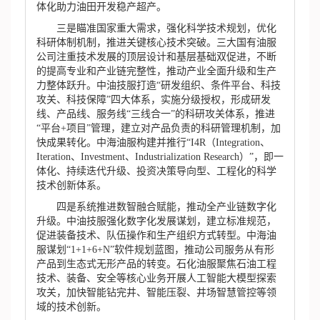
体化助力油田开发稳产超产。
三是瞄准国家重大需求，强化科学技术规划，优化
科研体制机制，推进关键核心技术突破。三大国有油服
公司注重技术发展的顶层设计和基层基础双促进，不断
的提高专业和产业链完整性，推动产业全面升级和生产
力整体跃升。中油技服打造“研发组织、条件平台、科技
攻关、科技保障”四大体系，实施分级授权，形成研发
线、产品线、服务线“三线合一”的科研攻关体系，推进
“平台+项目”管理，建立对产品负责的科研管理机制，加
快成果转化。中海油服构建并推行“I4R（Integration、
Iteration、Investment、Industrialization Research）”，即一
体化、持续迭代升级、投资决策导向型、工程化的科学
技术创新体系。
四是系统推进数智融合赋能，推动全产业链数字化
升级。中油技服强化数字化发展谋划，建立标准规范，
促进装备技术、队伍操作和生产组织方式转型。中海油
服谋划“1+1+6+N”软件规划蓝图，推动公司服务从有形
产品到生态式无形产品的转变。石化油服聚焦石油工程
技术、装备、安全等核心业务开展人工智能大模型探索
攻关，加快智能钻完井、智能压裂、井场智慧管控等领
域的技术创新。