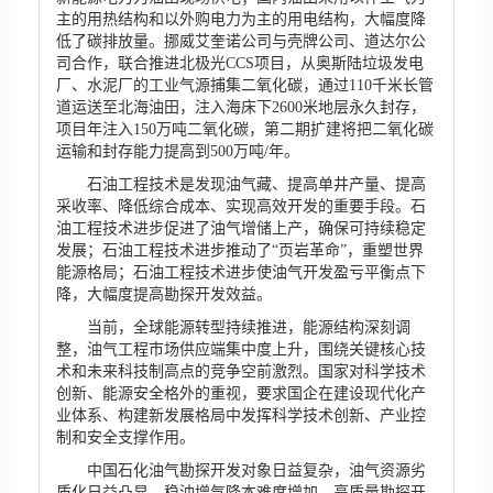
主的用热结构和以外购电力为主的用电结构，大幅度降
低了碳排放量。挪威艾奎诺公司与壳牌公司、道达尔公
司合作，联合推进北极光CCS项目，从奥斯陆垃圾发电
厂、水泥厂的工业气源捕集二氧化碳，通过110千米长管
道运送至北海油田，注入海床下2600米地层永久封存，
项目年注入150万吨二氧化碳，第二期扩建将把二氧化碳
运输和封存能力提高到500万吨/年。
石油工程技术是发现油气藏、提高单井产量、提高
采收率、降低综合成本、实现高效开发的重要手段。石
油工程技术进步促进了油气增储上产，确保可持续稳定
发展；石油工程技术进步推动了“页岩革命”，重塑世界
能源格局；石油工程技术进步使油气开发盈亏平衡点下
降，大幅度提高勘探开发效益。
当前，全球能源转型持续推进，能源结构深刻调
整，油气工程市场供应端集中度上升，围绕关键核心技
术和未来科技制高点的竞争空前激烈。国家对科学技术
创新、能源安全格外的重视，要求国企在建设现代化产
业体系、构建新发展格局中发挥科学技术创新、产业控
制和安全支撑作用。
中国石化油气勘探开发对象日益复杂，油气资源劣
质化日益凸显，稳油增气降本难度增加，高质量勘探开