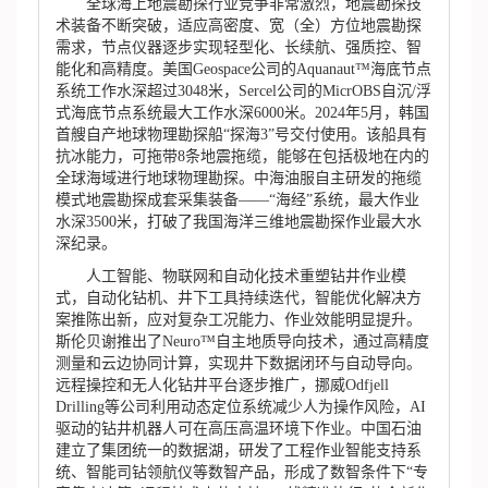
全球海上地震勘探行业竞争非常激烈，地震勘探技
术装备不断突破，适应高密度、宽（全）方位地震勘探
需求，节点仪器逐步实现轻型化、长续航、强质控、智
能化和高精度。美国Geospace公司的Aquanaut™海底节点
系统工作水深超过3048米，Sercel公司的MicrOBS自沉/浮
式海底节点系统最大工作水深6000米。2024年5月，韩国
首艘自产地球物理勘探船“探海3”号交付使用。该船具有
抗冰能力，可拖带8条地震拖缆，能够在包括极地在内的
全球海域进行地球物理勘探。中海油服自主研发的拖缆
模式地震勘探成套采集装备——“海经”系统，最大作业
水深3500米，打破了我国海洋三维地震勘探作业最大水
深纪录。
人工智能、物联网和自动化技术重塑钻井作业模
式，自动化钻机、井下工具持续迭代，智能优化解决方
案推陈出新，应对复杂工况能力、作业效能明显提升。
斯伦贝谢推出了Neuro™自主地质导向技术，通过高精度
测量和云边协同计算，实现井下数据闭环与自动导向。
远程操控和无人化钻井平台逐步推广，挪威Odfjell
Drilling等公司利用动态定位系统减少人为操作风险，AI
驱动的钻井机器人可在高压高温环境下作业。中国石油
建立了集团统一的数据湖，研发了工程作业智能支持系
统、智能司钻领航仪等数智产品，形成了数智条件下“专