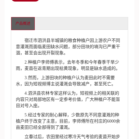
产品概述
宿迁市泗洪县半城镇的粮食种植户因上游农户不同
意灌溉而面临麦田缺水问题，部分田块的墒沟已严重干
涸，甚至会出现开裂现象。
2.种植户李师傅表示，去年冬季和今年春季干旱少
雨，麦苗在返青期出现枯黄现象，明显是缺水造成的。
3.然而，上游田块的种植户认为麦田此时不需要
水，因为短视频博主说灌溉会导致减产，甚至死亡。
4.泗洪县农林专家这样认为，短视频上的相关联的
内容只对局部地区有一定参考价值，广大种植户不能盲
目对号入座。
5.经过专家的耐心解释，少数原先不同意灌溉的种
植户终于改变了主意，目前，李师傅所在村庄的6000余
亩麦田已经全部得到了灌溉。
立春过后，农田里经过寒冷天气考验的麦苗开始步