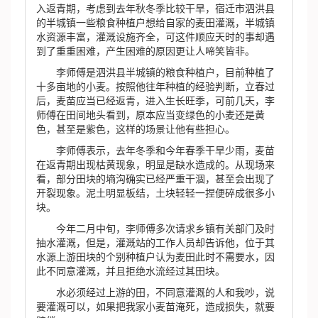
入返青期，考虑到去年秋冬季比较干旱，宿迁市泗洪县
的半城镇一些粮食种植户想给自家的麦田灌溉，半城镇
水资源丰富，灌溉设施齐全，可这件顺应天时的事却遇
到了重重困难，产生困难的原因更让人啼笑皆非。
李师傅是泗洪县半城镇的粮食种植户，目前种植了
十多亩地的小麦。按照他往年种植的经验判断，立春过
后，麦苗应当已经返青，进入生长旺季，可前几天，李
师傅在田间地头看到，原本应当变绿色的小麦还是黄
色，甚至是紫色，这样的场景让他有些担心。
李师傅表示，去年冬季和今年春季干旱少雨，麦苗
在返青期出现枯黄现象，明显是缺水造成的。从现场来
看，部分田块的墒沟确实已经严重干涸，甚至会出现了
开裂现象。泥土明显板结，土块轻轻一捏便碎成很多小
块。
今年二月中旬，李师傅多次请求乡镇有关部门及时
抽水灌溉，但是，灌溉站的工作人员却告诉他，位于其
水源上游田块的个别种植户认为麦田此时不需要水，因
此不同意灌溉，并且拒绝水流经过其田块。
水必须经过上游的田，不同意灌溉的人和我吵，说
要灌溉可以，如果把我家小麦苗淹死，造成损失，就要