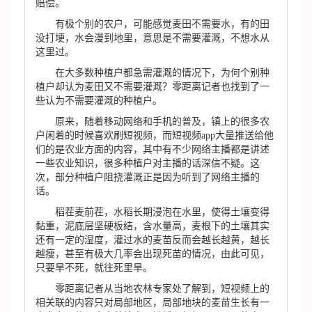
赔偿。
有极个别的农户，可能感觉麦田不需要水，有的田
没打埂，水会漫到地里，意思是不需要灌溉，不想水从
这里过。
在大多数种植户都急需灌溉的情况下，为何个别种
植户却认为麦田又不需要灌溉？零距离记者也找到了一
些认为不需要灌溉的种植户。
原来，随着移动网络和手机的普及，镇上的很多农
户闲着的时候喜欢刷短视频，而短视频app大量推送给他
们的是农业方面的内容，其中有不少网络主播都是讲述
一些农业知识，很多种植户对主播的话深信不疑。这
次，部分种植户阻挠灌溉正是因为听到了网络主播的
话。
稻茬麦前茬，水稻长期浸泡在水里，使得土壤变得
黏重，泥底层坚硬板结，含水量高，麦根下的土壤其实
还有一定的湿度，灌过水的麦苗反而会越长越黄，越长
越瘦，甚至有极大几率会出现死苗的情况，由此可见，
只要旱不死，就往死里旱。
零距离记者从当地农林专家处了解到，短视频上的
相关联的内容只对局部地区，局部地块的麦苗生长有一