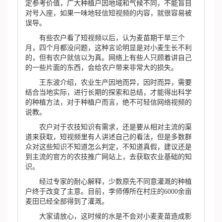
定参考价值，广大种植户因地域和气候不同，不能盲目
对号入座，如果一味地轻信短视频的内容，就很容易被
误导。
有些农户看了短视频以后，认为麦苗期干旱三个
月，四个月都没问题，这种言论明显是对小麦生长不利
的，但有农户就信以为真。网络上有些人只顾着讲自己
的一些片面的东西，会给农户带来非常大的损失。
王东波介绍，农业生产因地而异，因时而异，需要
结合当地实际，进行长期的探索和总结，才能得出科学
的种植方法，对于种植户而言，绝不可轻信网络视频的
说教。
农户对于农技知识有需求，还是要从相对主流的渠
道来获取，短视频里有人讲述自己的看法，但是多数群
众对这些知识不知道怎么判定，不知道真假，建议还是
到主流的官方的农技推广网站上，去获取农业基础的知
识。
经过专家的耐心解释，少数原先不同意灌溉的种植
户终于改变了主意。目前，李师傅所在村庄的6000余亩
麦田已经全部得到了灌溉。
大家请放心，这时候的水是不会对小麦麦苗造成影