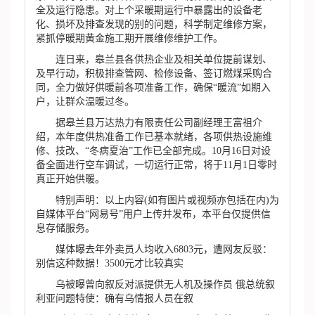
全及运行隐患。对上个采暖期运行中暴露出的设备老
化、损坏及排查发现的别的问题，科学制定维修方案，
紧抓停暖期黄金施工期开展维修维护工作。
连日来，皋兰县各供热企业及相关单位提前谋划、
及早行动，积极排查管网、检修设备、签订燃煤采购合
同，全力做好供暖前各项准备工作，确保“暖流”如期入
户，让群众温暖过冬。
据皋兰县万达热力有限责任公司副经理王富祖介
绍，本年度供热准备工作已基本就绪，各项供热设施维
修、技改、“冬病夏治”工作已全部完成。10月16日对设
备全面进行空车调试，一切运行正常，将于11月1日零时
真正开始供暖。
特别声明：以上内容(如有图片或视频亦包括在内)为
自媒体平台“网易号”用户上传并发布，本平台仅提供信
息存储服务。
媒体曝去年外卖员人均收入6803元，遭网友反驳：
别信这种数据！3500元才比较真实
乌被曝曾向叙反对派提供无人机及操作员 俄总统叙
利亚问题特使：确有乌情报人员在叙