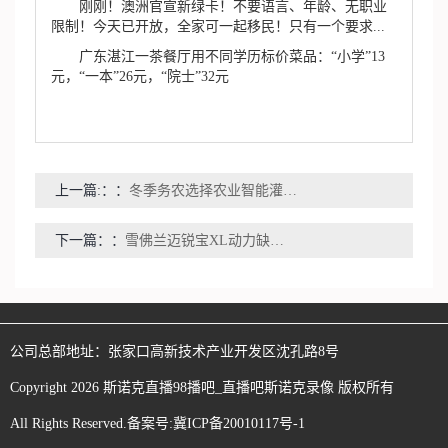
刚刚！澳洲官宣新绿卡！不要语言、年龄、无职业
限制！今天已开放，全家可一起移民！只有一个要求...
广东湛江一茶餐厅用不同学历标价菜品：“小学”13
元，“一本”26元，“院士”32元
上一篇:：
冬季务农选择农业智能灌溉一体化泵站
下一篇：
雪佛兰迈锐宝XL动力缺失 水温表忽然跳高
公司总部地址：
张家口高新技术产业开发区沈孔路8号
Copyright
2026
斯诺克直播98播吧_直播吧斯诺克录像
版权所有
All Rights Reserved.备案号:
冀ICP备20010117号-1