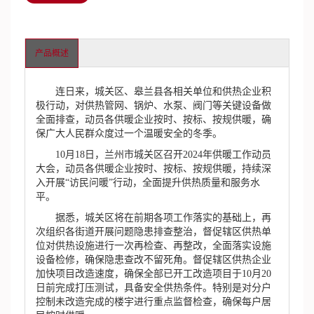
产品概述
连日来，城关区、皋兰县各相关单位和供热企业积
极行动，对供热管网、锅炉、水泵、阀门等关键设备做
全面排查，动员各供暖企业按时、按标、按规供暖，确
保广大人民群众度过一个温暖安全的冬季。
10月18日，兰州市城关区召开2024年供暖工作动员
大会，动员各供暖企业按时、按标、按规供暖，持续深
入开展“访民问暖”行动，全面提升供热质量和服务水
平。
据悉，城关区将在前期各项工作落实的基础上，再
次组织各街道开展问题隐患排查整治，督促辖区供热单
位对供热设施进行一次再检查、再整改，全面落实设施
设备检修，确保隐患查改不留死角。督促辖区供热企业
加快项目改造速度，确保全部已开工改造项目于10月20
日前完成打压测试，具备安全供热条件。特别是对分户
控制未改造完成的楼宇进行重点监督检查，确保每户居