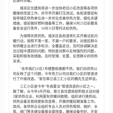
民按时供暖。
城关区住建局将进一步加快老旧小区改造等各项供
暖维修改造工作，并尽早开展打压测试。各街道督促和
指导辖区供热单位进一步优化完善供热方案，细化关键
措施，提前做好燃料储备等工作，确保10月25日前要具
备安全运行条件，10月31日零时达标供热。
为保障优质供热，城关区各街道将扎实开展访民问
暖行动，按照不落一家、不漏一户的要求，对居民群众
和供暖企业进行多轮次、全覆盖走访，及时协调解决走
访过程中遇到的问题，特别是对群众反映强烈的问题，
采取积极有效措施，及时受理、处置、反馈群众的供热
诉求。
“去年我们小区1号楼整栋楼都不热，我们向供热公
司反映了这个问题，今年热力公司对我们小区的管道进
行了升级改造。”家住皋兰县三汇小区的魏先生这样说。
三汇小区是今年“冬病夏治”管道改造的小区之一，
据了解，从今年4月开始，皋兰县住建局就积极主动对接
3家供热企业，利用夏秋供暖间歇期，组织进行换热站、
供热设备及管网更新改造等，开展供暖前期准备工作。
其间，各供热企业组织专业人员对供热管网、锅炉、水
泵、阀门等关键设备做全面排查，确保设备完好、无安