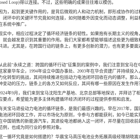
Closed Loop)得以连接。不过，这些明确的成果往往难以模仿。
，起到更关键作用的，是背后微观的人和动力机制，即形成协作的过程
：闭环中的关键环节究竟如何连接，如何随着外因变化而动态调整，利益
在系统中推广。
中，相应过程决定了循环经济链条的韧性。如果抱有长期主义的视角，
，就会越发意识到其重要的作用。我们大家都希望能够描述这些更为细致
共进。尤其是，在跨国行动的链条上，有更多创新的潜力，也有更多要面
前“永续之道：跨国的循环行动”征集到的案例中，我们注意到宝马在
这家豪华车企，1994年设立中国办事处、2003年在华合资建厂并持续
力化转型的挑战，其间持续推进包括动力电池闭环回收在内的循环。那么
种变动的压力，链条上的各方又如何反应，其间有哪一些原因在发生作用
24年9月，我们来到宝马沈阳生产基地、北京总部等地探访，并拜访了
应要点，希望能为更多主体构建循环经济闭环的过程提供参照和启发。
宝马退役动力电池的循环链条，是我们最感兴趣的。早在2017年，国
电池闭环回收工作，并以市场化为原则，令参与方都能获利，如今已能实现
在中国销售的新能源汽车，其退役电池都纳入这一闭环，并尽量在回收前
范例，也成为同行业的参照对象。
循环究竟是如何搭建的？华晨宝马高压电池业务拓展高级经理胡晓嵩介