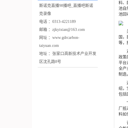
料、
斯诺克直播98播吧_直播吧斯诺
池自
克录像
池回
电话 ：
0313-4221189
邮箱 ：
zjkyixian@163.com
关键
国，
网址 ：
www.gdrcarbon-
等，
taiyuan.com
对企
地址 ：
张家口高新技术产业开发
政策
区沈孔路8号
平台
全产
制造
这一
绍，
包括
“不
厂抵
料如
该平