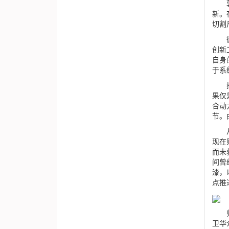
郭迎
新。
切割
循环
创新
自身
于系
搭建
果仅
合动
节。
从生
现在
而未
间曾
漆，
点推
归根
卫华