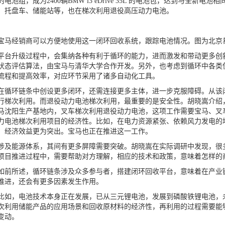
的电池组，成为2400辆BMW i3 eDrive 35L 的电池包，达到与全
、托盘车、储能站等，也在梯次利用退役高压动力电池。
经销商可以方便地使用这一闭环回收系统，跟踪电池情况。图为北京易
升级过程中，会集纳各种有利于循环的能力，进而激发和带动更多创新
状态评估算法，由宝马与清华大学合作开发。另外，也考虑到循环中各类
流程和提高效率，对应环节采用了诸多自动化工具。
环链条中创设更多闭环，还需连接更多主体，进一步克服障碍。从该闭
行梯次利用。而退役动力电池梯次利用，最重要的是安全性。胡晓嵩介绍
马沈阳生产基地内，叉车梯次利用退役动力电池，这项工作需要宝马、叉
力电池梯次利用项目的经济性。比如，在电力资源紧张、依赖风力发电的
，经济效益更为突出。宝马也正在推进这一工作。
能源体系，其间有更多屏障需要突破。胡晓嵩在实际调研中发现，很多
项目推进过程中，需要帮助对方理解，相应的技术和政策，意味着怎样的
所述，循环链条涉及众多参与者，搭建闭环回收平台，意味着在产业链
推进，还会有更多因素发生作用。
，电池技术本身正在发展，已从三元锂电池，发展到磷酸铁锂电池，未
次利用储能产品的应用场景和回收原材料的经济性，再利用的过程需要能
变动。