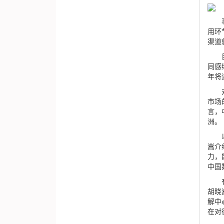
事实
用环
渠道
目前
同感
年将
对于
市场
言，
洲。
以往
嵩介
力，
中国
有韧
胡晓
解中
在对