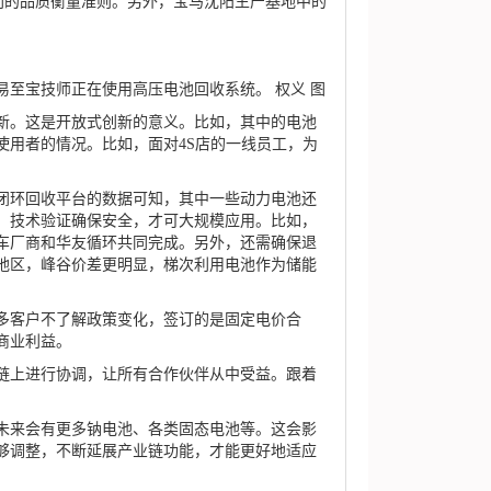
新电池相同的品质衡量准则。另外，宝马沈阳生产基地中的
至宝技师正在使用高压电池回收系统。 权义 图
。这是开放式创新的意义。比如，其中的电池
使用者的情况。比如，面对4S店的一线员工，为
环回收平台的数据可知，其中一些动力电池还
，技术验证确保安全，才可大规模应用。比如，
车厂商和华友循环共同完成。另外，还需确保退
地区，峰谷价差更明显，梯次利用电池作为储能
客户不了解政策变化，签订的是固定电价合
商业利益。
上进行协调，让所有合作伙伴从中受益。跟着
来会有更多钠电池、各类固态电池等。这会影
够调整，不断延展产业链功能，才能更好地适应