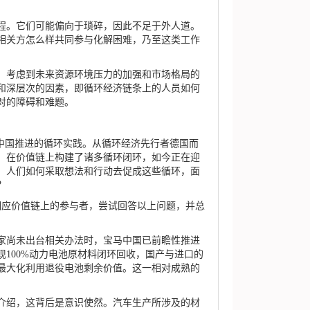
。它们可能偏向于琐碎，因此不足于外人道。
相关方怎么样共同参与化解困难，乃至这类工作
考虑到未来资源环境压力的加强和市场格局的
和深层次的因素，即循环经济链条上的人员如何
对的障碍和难题。
中国推进的循环实践。从循环经济先行者德国而
投入，在价值链上构建了诸多循环闭环，如今正在迎
，人们如何采取想法和行动去促成这些循环，面
？
相应价值链上的参与者，尝试回答以上问题，并总
家尚未出台相关办法时，宝马中国已前瞻性推进
100%动力电池原材料闭环回收，国产与进口的
最大化利用退役电池剩余价值。这一相对成熟的
绍，这背后是意识使然。汽车生产所涉及的材