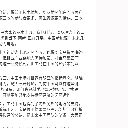
绍，得益于技术优势，华友循环能在回收再利
源回收的参与者更多，再生资源更为稀缺，回收
把大家的技术能力、商业利益，以及理念上的认
虑到当下“两新”正在开展，中国新能源车未来几
动力电池。
国的动力电池闭环回收，也得到宝马集团海外
，但相应产业链能力仍待加强。对宝马集团而
究这一业务模式，把宝马在中国的经验带到欧
面，中国市场对世界有明显的指标意义。胡晓
能力，随即展开讨论，为何中国可以有这些能
质的追踪，如何高效科学地管理数据流。”或许，
，可以更加好地支持循环经济的闭环运作。
，宝马中国也得到了海外另外的地方的支持。
拆解工艺。宝马位于德国慕尼黑北部的回收和拆
进展和经验总结，是未来中国团队的储备。大家正