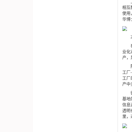
上述
相互
使用
华博
20
在宝
业化
产，
陈卫
工厂
工厂
产中
循环
基地
信息
透明
里，