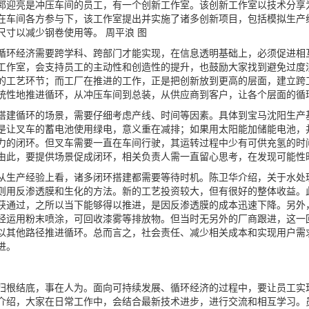
亮是冲压车间的员工，有一个创新工作室。该创新工作室以技术分享为
在车间各方参与下，该工作室提出并实施了诸多创新项目，包括模拟生产
尺寸以减少钢卷使用等。 周平浪 图
经济需要跨学科、跨部门才能实现，在信息透明基础上，必须促进相互
工作室，会支持员工的主动性和创造性的提升，也鼓励大家找到避免过度
的工艺环节；而工厂在推进的工作，正是把创新放到更高的层面，建立跨
统性地推进循环，从冲压车间到总装，从供应商到客户，让各个层面的循
循环的场景，需要仔细考虑产线、时间等因素。具体到宝马沈阳生产基
是让叉车的蓄电池使用绿电，意义重在减排；如果用太阳能加储能电池，
力的闭环。但叉车需要一直在车间行驶，其运转过程中少有可供充氢的时
由此，要提供场景促成闭环，相关负责人需一直留心思考，在发现可能性
产经验上看，诸多闭环搭建都需要等待时机。陈卫华介绍，关于水处理
则用反渗透膜和生化的方法。新的工艺投资较大，但有很好的整体收益。
获通过，之所以当下能够得以推进，是因反渗透膜的成本迅速下降。另外
经运用粉末喷涂，可回收漆雾等排放物。但当时无另外的厂商跟进，这一
以其他路径推进循环。总而言之，社会责任、减少相关成本和实现用户需
进。
结底，事在人为。面向可持续发展、循环经济的过程中，要让员工实现
介绍，大家在日常工作中，会结合最新技术进步，进行交流和相互学习。