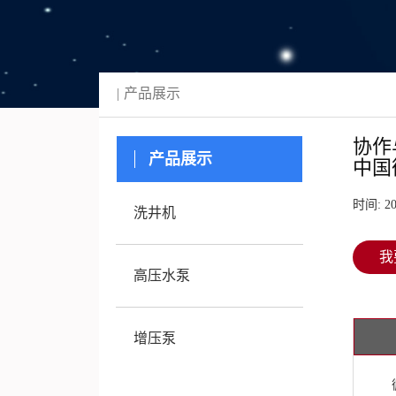
产品展示
协作
产品展示
中国
时间: 20
洗井机
我
高压水泵
增压泵
循环