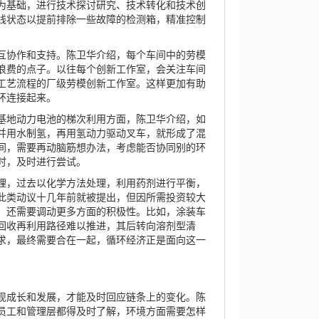
基础，进行技术探讨研究、技术转化和技术创
线状态以提前排除一些故障的检测箱，精准控制
协作和支持。陈卫华介绍，每个车间中的劳模
浪费的点子。以往每个创新工作室，会关注车间
工艺流程的厂级劳模创新工作室。这样更加有助
环连接起来。
地动力电池的梯次利用方面，陈卫华介绍，如
并用水制氢，再用氢动力驱动叉车，就形成了混
间，需要再动脑筋想办法，考虑能否协同别的环
时，及时进行尝试。
，过去以化学方法处理，利用药剂进行平衡，
此类动议十几年前就被提出，但因所需投资较大
，还需要调动更多方面的积极性。比如，涂装车
回收再利用路径难以推进，其后转向溶剂型清
求，最终需要合在一起，循环经济正是面向这一
成长和发展，才能及时回应链条上的变化。陈
员工和管理层都得及时了解，环境方面需要怎样