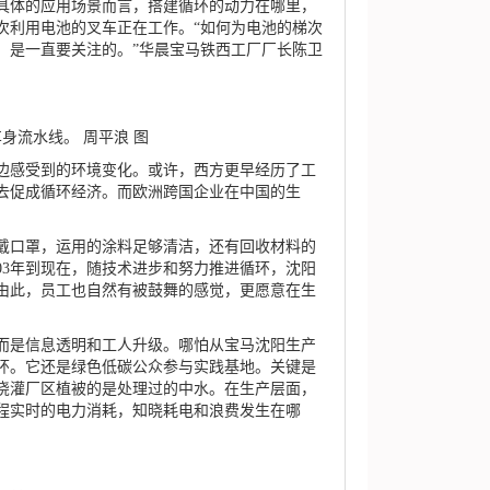
体的应用场景而言，搭建循环的动力在哪里，
次利用电池的叉车正在工作。“如何为电池的梯次
，是一直要关注的。”华晨宝马铁西工厂厂长陈卫
身流水线。 周平浪 图
感受到的环境变化。或许，西方更早经历了工
去促成循环经济。而欧洲跨国企业在中国的生
戴口罩，运用的涂料足够清洁，还有回收材料的
03年到现在，随技术进步和努力推进循环，沈阳
由此，员工也自然有被鼓舞的感觉，更愿意在生
是信息透明和工人升级。哪怕从宝马沈阳生产
环。它还是绿色低碳公众参与实践基地。关键是
浇灌厂区植被的是处理过的中水。在生产层面，
程实时的电力消耗，知晓耗电和浪费发生在哪