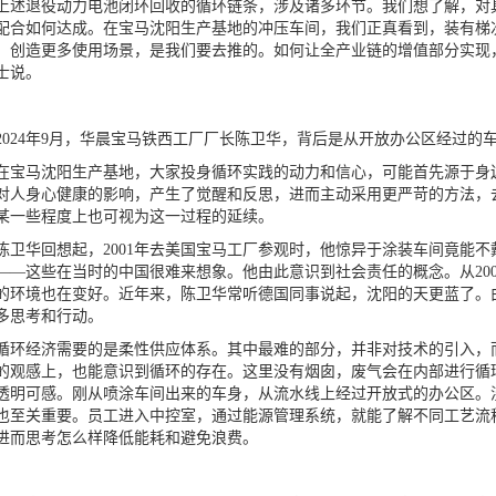
退役动力电池闭环回收的循环链条，涉及诸多环节。我们想了解，对具
配合如何达成。在宝马沈阳生产基地的冲压车间，我们正真看到，装有梯
，创造更多使用场景，是我们要去推的。如何让全产业链的增值部分实现
士说。
24年9月，华晨宝马铁西工厂厂长陈卫华，背后是从开放办公区经过的车
马沈阳生产基地，大家投身循环实践的动力和信心，可能首先源于身边
对人身心健康的影响，产生了觉醒和反思，进而主动采用更严苛的方法，
某一些程度上也可视为这一过程的延续。
华回想起，2001年去美国宝马工厂参观时，他惊异于涂装车间竟能不
——这些在当时的中国很难来想象。他由此意识到社会责任的概念。从20
的环境也在变好。近年来，陈卫华常听德国同事说起，沈阳的天更蓝了。
多思考和行动。
经济需要的是柔性供应体系。其中最难的部分，并非对技术的引入，而
的观感上，也能意识到循环的存在。这里没有烟囱，废气会在内部进行循
透明可感。刚从喷涂车间出来的车身，从流水线上经过开放式的办公区。
也至关重要。员工进入中控室，通过能源管理系统，就能了解不同工艺流
进而思考怎么样降低能耗和避免浪费。