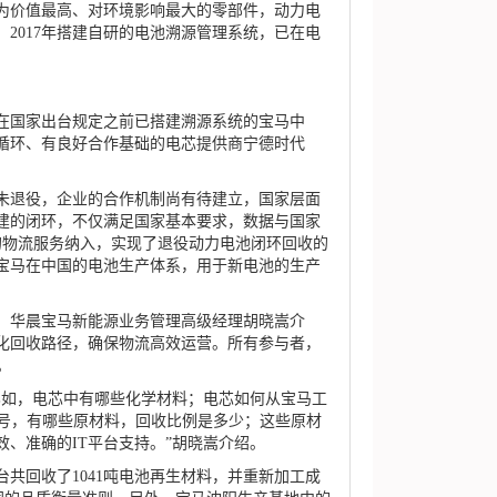
为价值最高、对环境影响最大的零部件，动力电
，2017年搭建自研的电池溯源管理系统，已在电
在国家出台规定之前已搭建溯源系统的宝马中
循环、有良好合作基础的电芯提供商宁德时代
退役，企业的合作机制尚有待建立，国家层面
建的闭环，不仅满足国家基本要求，数据与国家
运的物流服务纳入，实现了退役动力电池闭环回收的
宝马在中国的电池生产体系，用于新电池的生产
华晨宝马新能源业务管理高级经理胡晓嵩介
化回收路径，确保物流高效运营。所有参与者，
。
如，电芯中有哪些化学材料；电芯如何从宝马工
型号，有哪些原材料，回收比例是多少；这些原材
、准确的IT平台支持。”胡晓嵩介绍。
台共回收了1041吨电池再生材料，并重新加工成