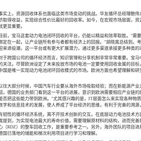
上，资源回收体系也面临这类市场变动的挑战。华友循环总经理鲍伟介
节取得收益，实现综合性价比最好的回收率。如今，在宏观市场层面，资
就更显重要。
，宝马这套动力电池闭环回收的平台，仍能以精益和效率取胜。“需要
绑定在一起，让产业链所有参与者都有经济上的回报。”胡晓嵩总结到。考
迎来退役潮，这一平台或有更大扩展潜力，通过更多渠道承接更多种类的
跨国公司的循环经济而言，知识管理和分享机制非常非常重要。宝马中
的关注。尽管欧洲设定了未来投放市场的电池一定要使用回收金属的目标
中国是唯一实现动力电池闭环回收模式的市场。欧洲方面也希望理解和研
大部分时候，中国汽车行业要从海外市场吸取经验；而在新能源产业方
绍，德国的业务部门看到这一平台的进展，意识到欧洲需要相应产业链的
能否把这些能力带到欧洲。“尤其感兴趣的是，IT层面怎么来实现各种物
数字和信息技术的发展，使人养成了平台经济的思维，有利于完善的溯源
性的循环经济系统，离不开技术创新的交互。在底层动力电池技术方面
嵩提到，为实现电池最大的寿命价值，需要理解原材料的结构，进而完善
心（RDZ）的整车回收工作，是重要参考之一。另外，海外团队的项目
德国已落地的储能和梯次利用项目进行学习和理解。