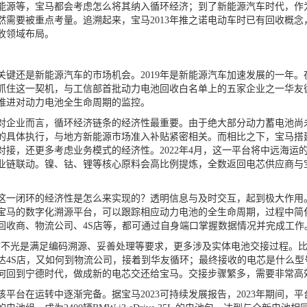
能源等，宝马都会考虑怎么将其纳入循环经济；到了新能源汽车时代，作
然需要被重点考量。追溯起来，宝马2013年推之诺电动车时已有回收概念
收领域布局。
还是新能源汽车的市场机会。2019年是新能源汽车加速发展的一年。
抓住这一契机，与工信部首批动力电池回收白名单上的五家企业之一华友
推进对动力电池全生命周期的监控。
业而言，循环经济链条的经济性最重要。由于绝大部分动力蓄电池尚未
的具体执行，与地方新能源市场准入补贴紧密相关。而相比之下，宝马搭
对接，还更多考虑业务模式的经济性。2022年4月，这一平台将中远海
业链联动。镍、钴、锂等核心原料会高比例提炼，全数返回电芯供应商与
。
闭环的经济性是怎么来实现的？透明信息与及时交互，起到极大作用。
宝马的数字化溯源平台，可以跟踪相应动力电池的全生命周期，过程中简
回收商、物流公司、4S店等，都可通过自身端口掌握数据情况并完成工作
光是满足编码溯源、妥善处理等要求，更多涉及实体电池交接过程。比
达4S店，又如何到物流公司，接着到华友循环；最终接收的电芯是什么
何回到宁德时代，做成新的电芯交还给宝马。交接步骤繁多，需要非常高效
台在运转中逐渐完备。据宝马2023可持续发展报告，2023年期间，平