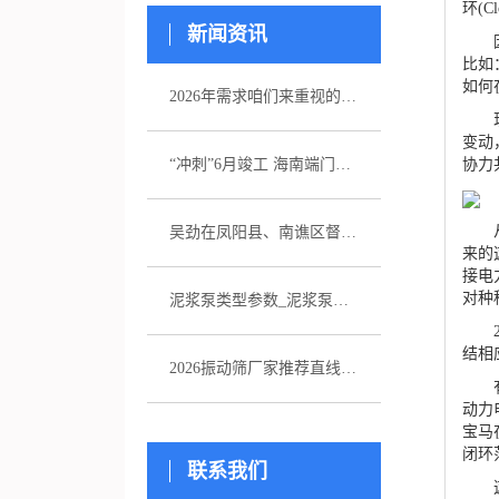
环(
新闻资讯
因为
比如
如何
2026年需求咱们来重视的五家注浆泵厂家引荐
现实
变动
协力
“冲刺”6月竣工 海南端门岭矿区（二期）年产530万吨花岗岩骨料项目综合楼封顶
从此
吴劲在凤阳县、南谯区督导杰出生态环境问题整改作业
来的
接电
对种
泥浆泵类型参数_泥浆泵选型_图片
20
结相
2026振动筛厂家推荐直线振动筛超声波直排厂家优选指南！
有关
动力
宝马
闭环
联系我们
这一