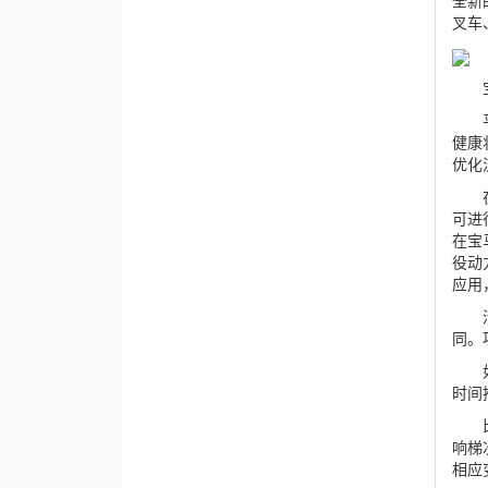
全新
叉车
宝马
平台
健康
优化
在循
可进
在宝
役动
应用
涉及
同。
如前
时间
比如
响梯
相应