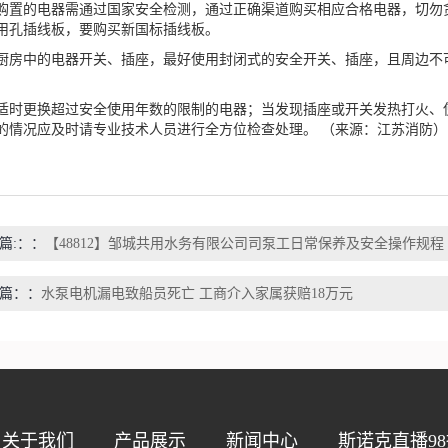
的电器需通过国家安全检测，通过正确渠道购买相应合格电器，切勿贪
用孔插线板，要购买新国标插线板。
中的电器开关、插座，最好使用封闭式的安全开关、插座，且周边不可
更换超过安全使用年数的限制的电器；当发现插座或开关发热打火、使
的情况应及时请专业技术人员进行全方位检查处理。 （来源：江苏消防）
篇:：
【48812】邹城共用水务有限公司司泵工日常保养及安全操作规程
篇：
水泵电机漏电致船员死亡 工商介入家属获赔18万元
关于我们
产品展示
新闻中心
斯诺克直播98