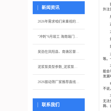
要知
新闻资讯
外注
用电
2026年需求咱们来重视的五家注浆泵厂家引荐
选用
大功
“冲刺”6月竣工 海南端门岭矿区（二期）年产530万吨花岗岩骨料项目综合楼封顶
如接
如电
吴劲在凤阳县、南谯区督导杰出生态环境问题整改作业
大家
等。
不准
泥浆泵类型参数_泥浆泵选型_图片
能会
发漏
2026振动筛厂家推荐直线振动筛超声波直排厂家优选指南！
电视
不说
不要
无法
联系我们
褥、