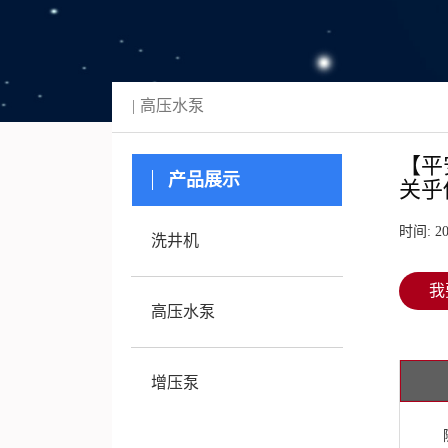
高压水泵
【平
产品展示
关乎
时间: 20
洗井机
我
高压水泵
增压泵
随着