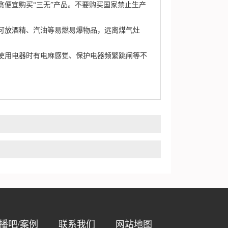
便宜购买“三无”产品。不要购买国家禁止生产
放酒精、汽油等易燃易爆物品，远离煤气灶
用电器时有电麻感觉、保护电器频繁跳闸等不
播吧/案例
联系我们
网站地图