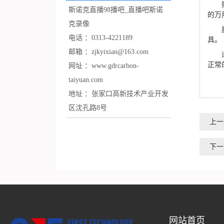
购置
斯诺克直播98播吧_直播吧斯诺
的万
克录像
厨房
电话 ：
0313-4221189
具。
邮箱 ：
zjkyixian@163.com
适时
正常
网址 ：
www.gdrcarbon-
taiyuan.com
地址 ：
张家口高新技术产业开发
区沈孔路8号
上一
下一
网站首页