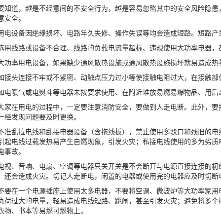
道，越是不经意间的不安全行为，越是容易忽略其中的安全风险隐患，
意安全。
设备因绝缘损坏、电路年久失修、操作失误等均会造成短路。短路产
线路或设备不合理、线路的负载电流量超标、违规使用大功率电器，
率用电设备，如果缺少通风散热设施或通风散热设施损坏就易造成热
头连接不牢或不紧密、动触点压力过小等使接触电阻过大，在接触部
暖气或电熨斗等电器未按要求使用、在附近堆放易燃易爆物品、用后
在用电的过程中，一定要注意消防安全，要做到人走电断。此外，要按
一经发现问题要及时更换。
乱拉电线和乱接电器设备（含拖线板），禁止使用多驳口和残旧的电线
引起电线过载发热易产生自燃现象，引发火灾；私接电线使用的多为劣质
电事故。
、音响、电扇、空调等电器只关开关是不会断开与电源直接连接的初级
，还会造成火灾。切记人走断电，闲置的电器或使用完的电器应及时切断
在一个电源插座上使用太多电器，不要将空调、微波炉等大功率家用电
负荷过大的电量，轻易造成电线短路、跳闸，甚至引发火灾；避免将多个
衣物、书本等易燃可燃物上。