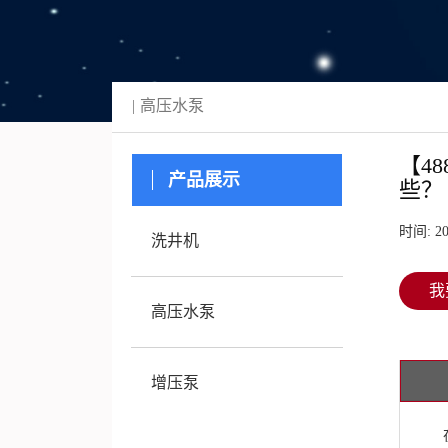
高压水泵
【4
产品展示
些？（
时间: 20
洗井机
我
高压水泵
增压泵
在R