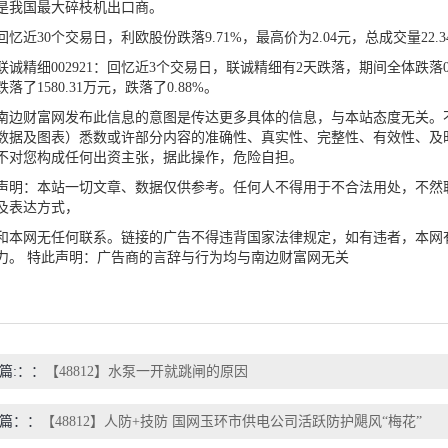
是我国最大碎枝机出口商。
近30个交易日，利欧股份跌落9.71%，最高价为2.04元，总成交量22.3
精细002921：回忆近3个交易日，联诚精细有2天跌落，期间全体跌落0.88
落了1580.31万元，跌落了0.88%。
财富网发布此信息的意图是传达更多具体的信息，与本站态度无关。不
数据及图表）悉数或许部分内容的准确性、真实性、完整性、有效性、及
不对您构成任何出资主张，据此操作，危险自担。
：本站一切文章、数据仅供参考。任何人不得用于不合法用处，不然职
及表达方式，
网无任何联系。链接的广告不得违背国家法律规定，如有违者，本网有
力。 特此声明：广告商的言辞与行为均与南边财富网无关
篇:：
【48812】水泵一开就跳闸的原因
篇：
【48812】人防+技防 国网玉环市供电公司活跃防护飓风“梅花”