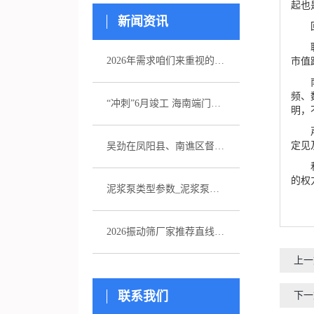
起也
新闻资讯
回忆
联诚
2026年需求咱们来重视的五家注浆泵厂家引荐
市值跌
南边
频、
“冲刺”6月竣工 海南端门岭矿区（二期）年产530万吨花岗岩骨料项目综合楼封顶
明，
声明
定见
吴劲在凤阳县、南谯区督导杰出生态环境问题整改作业
和本
的权
泥浆泵类型参数_泥浆泵选型_图片
2026振动筛厂家推荐直线振动筛超声波直排厂家优选指南！
上一
联系我们
下一