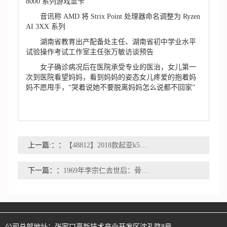
8000 系列游戏显卡
音讯称 AMD 将 Strix Point 处理器命名调整为 Ryzen
AI 3XX 系列
湖南省教育出产配备处主任、湖南省初中学业水平
试验操作考试工作室主任张万敏访谈预告
女子确诊病况后在医院承受专业的医治，女儿第一
次到医院看望妈妈，看到妈妈的姿态女儿疼爱的抱着妈
妈不愿甩手，“哭着说她不要脱离妈妈怎么说都不回家”
上一篇:：
【48812】2018款起亚k5混动水泵多少钱一个？
下一篇：
1969年李宗仁去世后：骨灰安放八宝山革命公墓
公司总部地址：
张家口高新技术产业开发区沈孔路8号