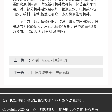
委解决通电问题，确保新打机井发挥抗旱保苗主力军作
用。对于部分机井潜水泵损坏、管道漏水、电机故障等
问题，镇村干部积极发动群众，多方协调维修机井。
至目前，师灵镇修复旧井17眼，增设变压器2台，日
出动劳力1000多人，出动机械400多部，已浇灌面积3.5
万多亩。（冯占华 刘贺纲 葛旭阳）
上一篇:：
不到10万元 别克纯电车开回家
下一篇：
民政领域安全生产问题隐患曝光
公司总部地址：
张家口高新技术产业开发区沈孔路8号
Copyright
2026
斯诺克直播98播吧_直播吧斯诺克录像
版权所有