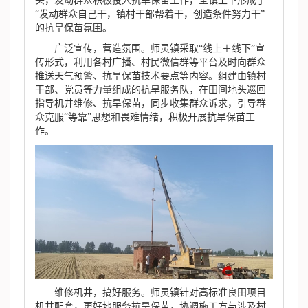
头，发动群众积极投入抗旱保苗工作，全镇上下形成了
“发动群众自己干，镇村干部帮着干，创造条件努力干”
的抗旱保苗氛围。
广泛宣传，营造氛围。师灵镇采取“线上＋线下”宣
传形式，利用各村广播、村民微信群等平台及时向群众
推送天气预警、抗旱保苗技术要点等内容。组建由镇村
干部、党员等力量组成的抗旱服务队，在田间地头巡回
指导机井维修、抗旱保苗，同步收集群众诉求，引导群
众克服“等靠”思想和畏难情绪，积极开展抗旱保苗工
作。
维修机井，搞好服务。师灵镇针对高标准良田项目
机井配套，更好地服务抗旱保苗，协调施工方与涉及村